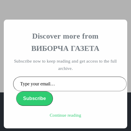
ВИБОРЧА
ГАЗЕТА
Discover more from
ГОЛОВНА
ПОВІДОМЛЕННЯ
ПОЛІТИКА
ВИБОРЧА ГАЗЕТА
СВОБОДА СЛОВА
СУСПІЛЬСТВО
Subscribe now to keep reading and get access to the full
archive.
ПРОПОЗИЦІЇ
НАПИСАТИ НАМ
Type
your
email…
Subscribe
Continue reading
влада, вибори, народ