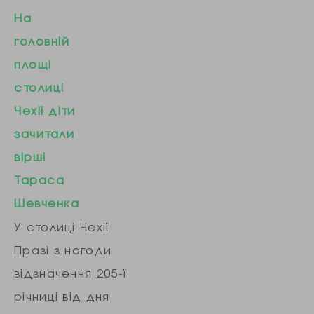
небезпечною ...
На
головній
площі
столиці
Чехії діти
зачитали
вірші
Тараса
Шевченка
У столиці Чехії
Празі з нагоди
відзначення 205-ї
річниці від дня