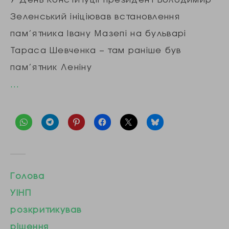
Зеленський ініціював встановлення
пам’ятника Івану Мазепі на бульварі
Тараса Шевченка – там раніше був
пам’ятник Леніну
…
Голова
УІНП
розкритикував
рішення