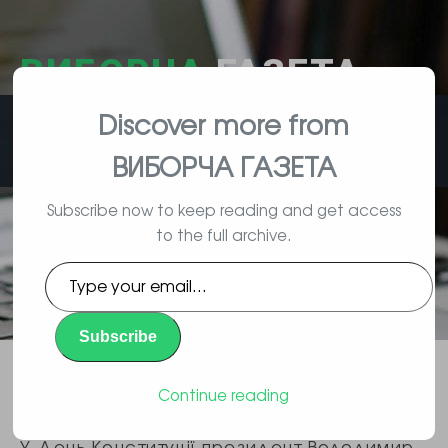
ВИБОРЧА
ГАЗЕТА
Discover more from
влада, вибори, народ
ВИБОРЧА ГАЗЕТА
Subscribe now to keep reading and get access
to the full archive.
ОП: уряд розгляне постанову
Type
для проведення конкурс проєктів
your
email…
пам’ятника Мазепі в Києві
Subscribe
Повідомлення
By Gromada | 07/03/2026 |
,
Continue reading
Суспільство
У День Конституції президент Володимир