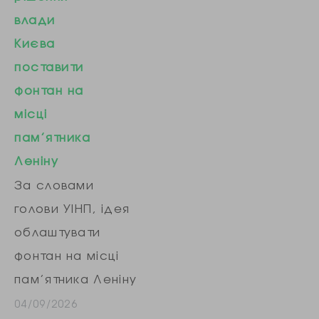
влади
Києва
поставити
фонтан на
місці
пам’ятника
Леніну
За словами
голови УІНП, ідея
облаштувати
фонтан на місці
пам’ятника Леніну
в центрі Києва є
04/09/2026