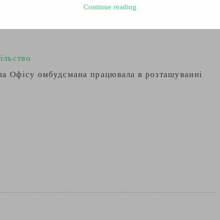
Continue reading
еревірки полку «Скеля» матеріали
ільство
упа Офісу омбудсмана працювала в розташуванні