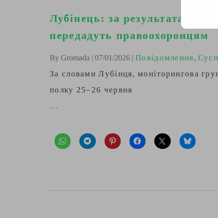
Лубінець: за результатами п
передадуть правоохоронцям
Повідомлення
Сусп
By Gromada | 07/01/2026 |
,
За словами Лубінця, моніторингова гр
полку 25–26 червня
…