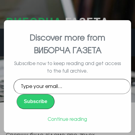
ВИБОРЧА
ГАЗЕТА
Discover more from
влада, вибори, народ
ВИБОРЧА ГАЗЕТА
Subscribe now to keep reading and get access
to the full archive.
ОВА: російська армія вдарила
Type
по маршрутці в Запоріжжі, двоє
your
email…
людей загинули
Subscribe
Повідомлення
By Gromada | 06/29/2026 |
,
Continue reading
Суспільство
Спершу було відомо про трьох