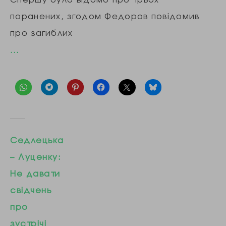
поранених, згодом Федоров повідомив
про загиблих
…
Седлецька
– Луценку:
Не давати
свідчень
про
зустрічі