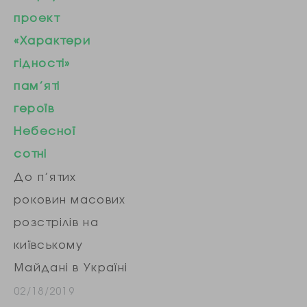
дані про
проект
місцеперебування
«Характери
телефона
гідності»
журналістки
пам’яті
Наталії
героїв
Седлецької за 17
Небесної
місяців, оскільки
сотні
вона відмовилася
До п’ятих
свідчити на
роковин масових
допиті «про час
розстрілів на
зустрічі з
київському
керівництвом
Майдані в Україні
НАБУ». Седлецька
стартував проект
02/18/2019
наголошує, що не