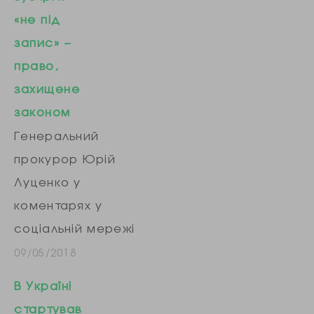
«не під
запис» –
право,
захищене
законом
Генеральний
прокурор Юрій
Луценко у
коментарях у
соціальній мережі
Facebook
09/05/2018
написав, що
В Україні
слідству потрібні
стартував