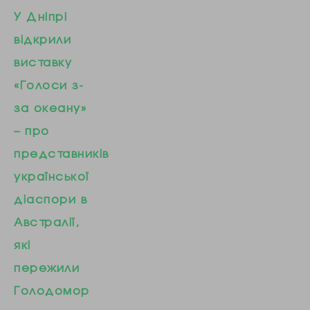
«Характери
надавати
У Дніпрі
гідності» – це
інформацію про
відкрили
серія
зустрічі із
виставку
відеороликів про
джерелами – це її
«Голоси з-
загиблих
професійний…
за океану»
учасників
– про
Революції
представників
гідності. Автор
української
ідеї та режисер
діаспори в
проекту – член
Австралії,
громадського
які
об’єднання
пережили
«Родина Героїв
Голодомор
Небесної сотні»