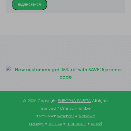
підписатися
© 2026 Copyright
ВИБОРЧА ГАЗЕТА
All rights
reserved *
Dmnsa member
підтримка:
wmaster
•
мережа
правди
•
sellines
•
meneedit
•
купуй!