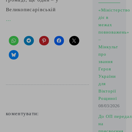
Великописарівській
«Міністерство
діє в
…
межах
повноважень»
–
Мінкульт
про
звання
Героя
України
для
Вікторії
Рощиної
08/03/2026
коментувати:
До ОП передал
на
присвоєння