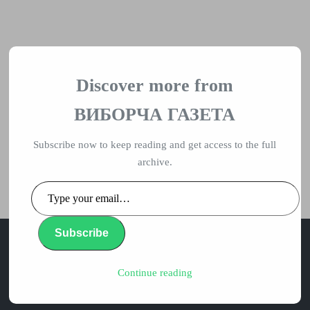
ВИБОРЧА
ГАЗЕТА
Discover more from
ГОЛОВНА
ПОВІДОМЛЕННЯ
ПОЛІТИКА
ВИБОРЧА ГАЗЕТА
СВОБОДА СЛОВА
СУСПІЛЬСТВО
Subscribe now to keep reading and get access to the full
archive.
ПРОПОЗИЦІЇ
НАПИСАТИ НАМ
Type
your
email…
Subscribe
Continue reading
влада, вибори, народ