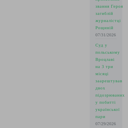
звання Героя
загиблій
журналістці
Рощиній
07/31/2026
Суд у
польському
Вроцлаві
на 3 три
місяці
заарештував
двох
підозрюваних
у побитті
української
пари
07/29/2026