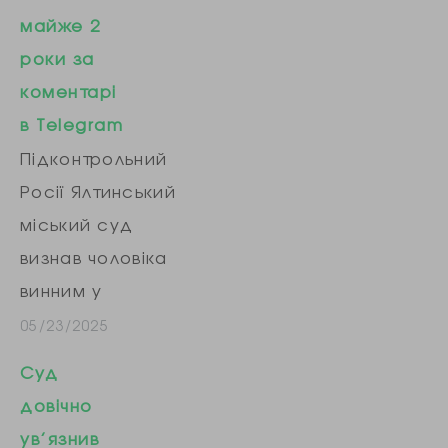
майже 2
роки за
коментарі
в Telegram
Підконтрольний
Росії Ялтинський
міський суд
визнав чоловіка
винним у
«публічних
05/23/2025
закликах до
Суд
здійснення
довічно
екстремістської
ув’язнив