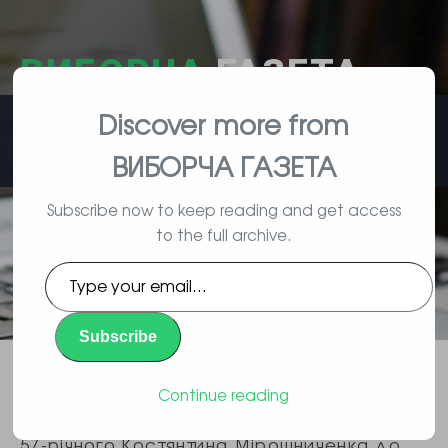
ВИБОРЧА
ГАЗЕТА
Discover more from
влада, вибори, народ
ВИБОРЧА ГАЗЕТА
Subscribe now to keep reading and get access
to the full archive.
Суд на окупованій Луганщині
Type
ув’язнив громадянина України
your
email…
Subscribe
Повідомлення
By Gromada | 05/28/2026 |
,
Суспільство
Continue reading
За твердженням відомства, суд ув’язнив
57-річного Костянтина Мірошниченка до