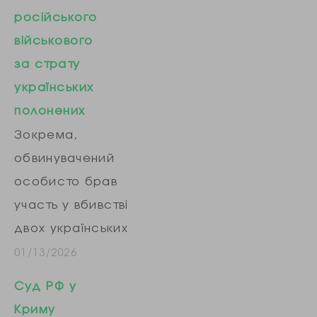
діяльності» ...
російського
військового
за страту
українських
полонених
Зокрема,
обвинувачений
особисто брав
участь у вбивстві
двох українських
полонених на
01/13/2026
території
Суд РФ у
Вовчанського
Криму