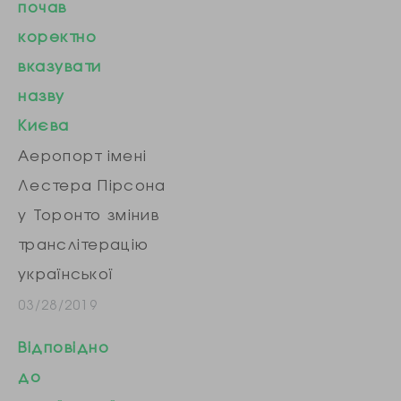
почав
британського
коректно
Манчестера
вказувати
поінформував,
назву
що, починаючи
Києва
від сьогодні
Аеропорт імені
аеропорт
Лестера Пірсона
Манчестера буде
у Торонто змінив
використовувати
транслітерацію
коректне
української
написання kyiv
столиці
03/28/2019
для позначення
відповідно до
столиці України»,
Відповідно
національного
– повідомили у
до
стандарту – Kyiv.