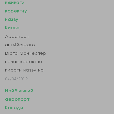
вживати
коректну
назву
Києва
Аеропорт
англійського
міста Манчестер
почав коректно
писати назву на
своїх табло: Kyiv,
04/04/2019
а не Kiev. «У
Найбільший
контексті кампанії
аеропорт
#CorrectUA ,
Канади
аеропорт