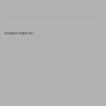
50 млн пасажирів
мовою міст Kyiv і
та став 30-им по
Lviv відповідно до
завантаженості
української
у…
вимови,
коментувати:
повідомляє МЗС
Литви у Twitter.
«Відтепер
аеропорт
Вільнюса
затвердив
правильні
орфографічні
назви міст