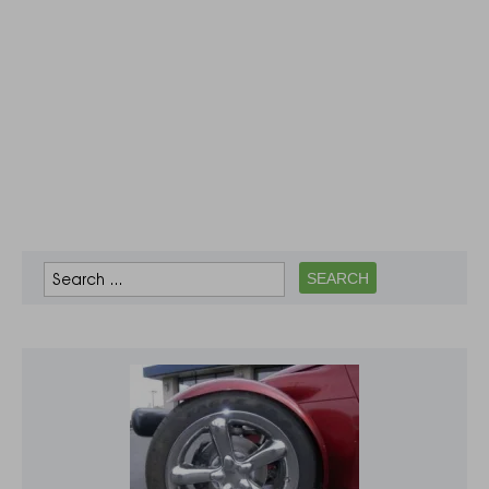
України – Kyiv
замість Kiev і Lviv
замість Lvov», –
йдеться в
повідомленні.
Представники
українського МЗС
під дописом
литовських
колег…