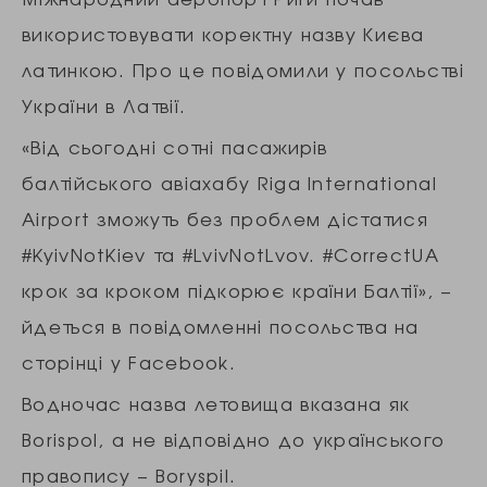
використовувати коректну назву Києва
латинкою. Про це повідомили у посольстві
України в Латвії.
«Від сьогодні сотні пасажирів
балтійського авіахабу Riga International
Airport зможуть без проблем дістатися
#KyivNotKiev та #LvivNotLvov. #CorrectUA
крок за кроком підкорює країни Балтії», –
йдеться в повідомленні посольства на
сторінці у Facebook.
Водночас назва летовища вказана як
Borispol, а не відповідно до українського
правопису – Boryspil.