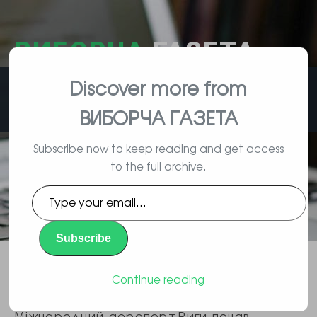
ВИБОРЧА
ГАЗЕТА
Discover more from
влада, вибори, народ
ВИБОРЧА ГАЗЕТА
Subscribe now to keep reading and get access
to the full archive.
#KyivNotKiev: аеропорт Риги
Type
почав вживати коректну назву
your
email…
столиці України
Subscribe
Повідомлення
By Gromada | 05/17/2019 |
,
Continue reading
Суспільство
Міжнародний аеропорт Риги почав