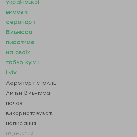
посольстві
української
Коректна
України у
вимови:
транслітерація
Великобританії.
аеропорт
використовується
На початку жовтня
Вільнюса
як
минулого…
писатиме
безпосередньо
на своїх
на табло в
табло Kyiv і
аеропорту, так і
Lviv
на сайті
Аеропорт столиці
летовища, що є
Литви Вільнюса
найбільшим у
почав
Канаді. У 2018
використовувати
році аеропорт
написання
обслужив майже
англійською
03/06/2019