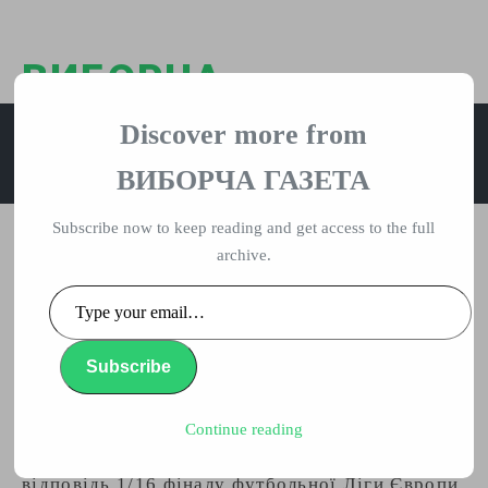
ВИБОРЧА
ГАЗЕТА
Discover more from
влада, вибори, народ
ВИБОРЧА ГАЗЕТА
Subscribe now to keep reading and get access to the full
archive.
Футбол: «Динамо» прийме АЕК у
Type
Лізі Європи
your
email…
Subscribe
Повідомлення
By Gromada | 02/22/2018 |
,
Суспільство
Continue reading
Київське «Динамо» 22 лютого проведе матч-
відповідь 1/16 фіналу футбольної Ліги Європи.