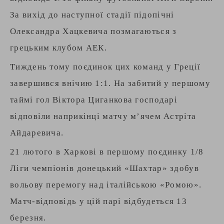
За вихід до наступної стадії підопічні
Олександра Хацкевича позмагаються з
грецьким клубом АЕК.
Тиждень тому поєдинок цих команд у Греції
завершився внічию 1:1. На забитий у першому
таймі гол Віктора Циганкова господарі
відповіли наприкінці матчу м’ячем Астріта
Айдаревича.
21 лютого в Харкові в першому поєдинку 1/8
Ліги чемпіонів донецький «Шахтар» здобув
вольову перемогу над італійською «Ромою».
Матч-відповідь у цій парі відбудеться 13
березня.