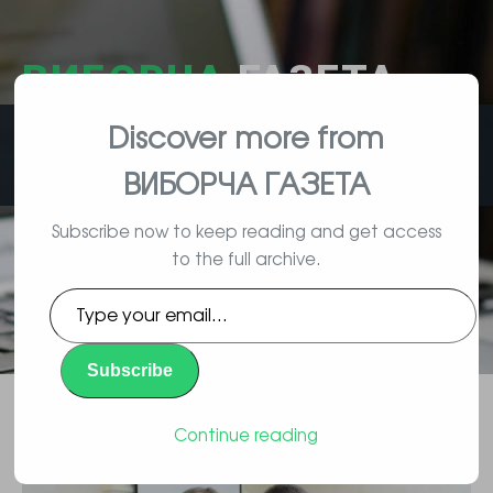
ВИБОРЧА
ГАЗЕТА
Discover more from
влада, вибори, народ
ВИБОРЧА ГАЗЕТА
Subscribe now to keep reading and get access
to the full archive.
Підполковник Василь Мокрицький
Type
не пройшов переатестацію до
your
email…
поліції і став мільйонером
Subscribe
Повідомлення
By Vyborec | 10/21/2016 |
Continue reading