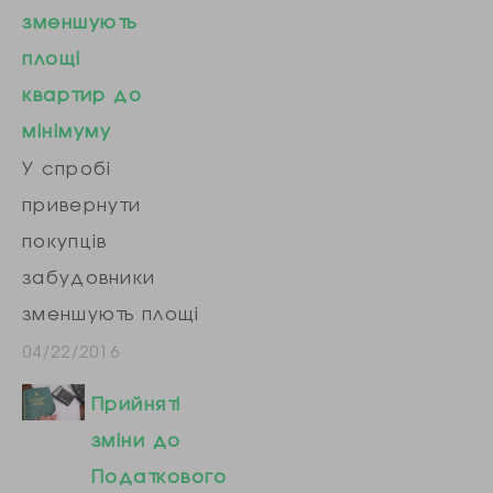
зменшують
площі
квартир до
мінімуму
У спробі
привернути
покупців
забудовники
зменшують площі
квартир до
04/22/2016
мінімуму. Ми
Прийняті
з’ясували, де
зміни до
продаються
Податкового