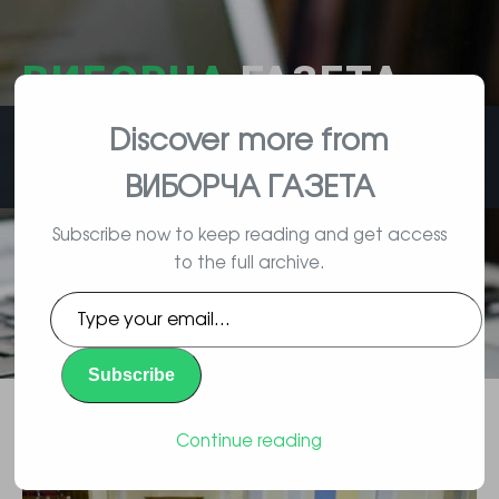
ВИБОРЧА
ГАЗЕТА
Discover more from
влада, вибори, народ
ВИБОРЧА ГАЗЕТА
Subscribe now to keep reading and get access
to the full archive.
Верховна Рада підвищила
Type
максимальну ставку податку на
your
email…
нерухомість до 3%
Subscribe
Повідомлення
By Vyborec | 06/15/2016 |
Continue reading