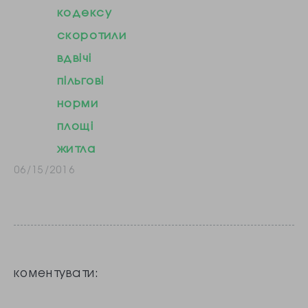
найменші
кодексу
квартири в Києві.
скоротили
Падіння
вдвічі
купівельної
пільгові
спроможності
норми
українців змушує
площі
забудовників
житла
максимально
06/15/2016
скорочувати
площу житла, що
зводиться, тим
самим знижуючи
коментувати:
його вартість.
«Забудовники