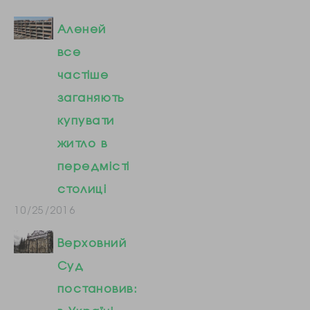
Аленей
все
частіше
заганяють
купувати
житло в
передмісті
столиці
10/25/2016
Верховний
Суд
постановив: