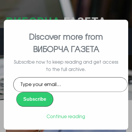
ВИБОРЧА
ГАЗЕТА
Discover more from
влада, вибори, народ
ВИБОРЧА ГАЗЕТА
Subscribe now to keep reading and get access
to the full archive.
У спробі привернути покупців
Type
забудовники зменшують площі
your
email…
квартир до мінімуму
Subscribe
Повідомлення
By Vyborec | 04/22/2016 |
Continue reading