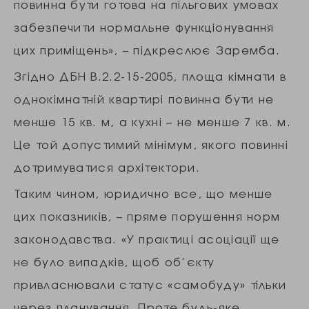
повинна бути готова на пільгових умовах
забезпечити нормальне функціонування
цих приміщень», – підкреслює Заремба.
Згідно ДБН В.2.2-15-2005, площа кімнати в
однокімнатній квартирі повинна бути не
менше 15 кв. м, а кухні – не менше 7 кв. м.
Це той допустимий мінімум, якого повинні
дотримуватися архітектори.
Таким чином, юридично все, що менше
цих показників, – пряме порушення норм
законодавства. «У практиці асоціації ще
не було випадків, щоб об’єкту
привласнювали статус «самобуду» тільки
через планування. Проте будь-яке