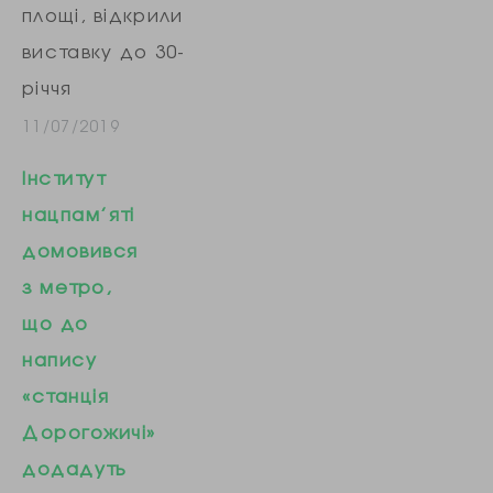
площі, відкрили
виставку до 30-
річчя
демократичних
11/07/2019
революцій у
Інститут
Європі. Про це
нацпам’яті
повідомляє
домовився
кореспондент
з метро,
Радіо Свобода.
що до
Двадцять банерів
напису
виставки
«станція
розповідають про
Дорогожичі»
події, які
додадуть
відбувались у той