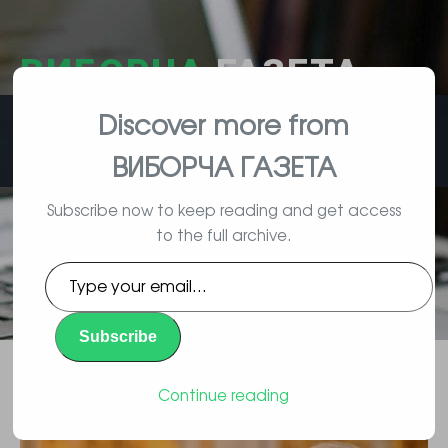
ВИБОРЧА
ГАЗЕТА
Discover more from
влада, вибори, народ
ВИБОРЧА ГАЗЕТА
Subscribe now to keep reading and get access
to the full archive.
Лех Валенса був агентом
Type
комуністичних спецслужб,
your
email…
повідомляє Інститут національної
Subscribe
пам’яті Польщі
Continue reading
Повідомлення
By Vyborec | 02/18/2016 |