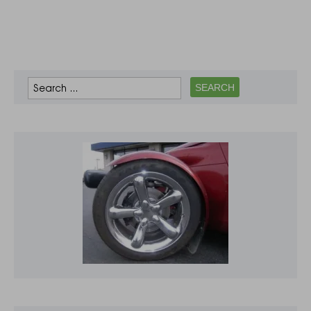
ключовим етапам
українсько-
польських
відносин у період
від Першої
світової війни і до
сьогодення.
Організатори
виставки…