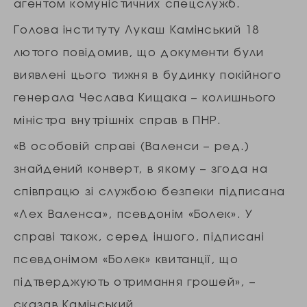
агентом комуністичних спецслужб.
Голова інституту Лукаш Камінський 18
лютого повідомив, що документи були
виявлені цього тижня в будинку покійного
генерала Чеслава Кищака – колишнього
міністра внутрішніх справ в ПНР.
«В особовій справі (Валенси – ред.)
знайдений конверт, в якому – згода на
співпрацю зі службою безпеки підписана
«Лех Валенса», псевдонім «Болек». У
справі також, серед іншого, підписані
псевдонімом «Болек» квитанції, що
підтверджують отримання грошей», –
сказав Камінський.