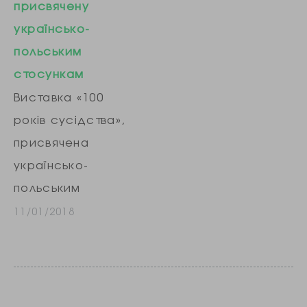
присвячену
«Дорогожичі». «У
українсько-
відповідь на
польським
звернення
стосункам
Українського
Виставка «100
інституту
років сусідства»,
національної
присвячена
пам’яті КП
українсько-
«Київський
польським
метрополітен»
відносинам,
11/01/2018
доповнить
почала
графічні
працювати 1
покажчики у
листопада в
вагонах метро
Києві. Як