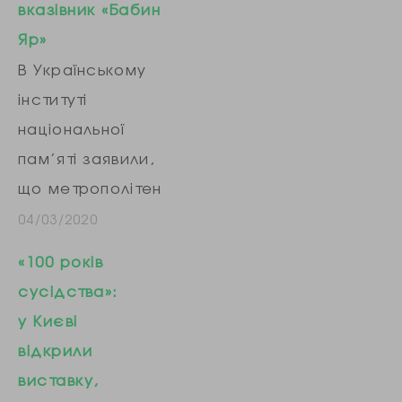
вказівник «Бабин
час у
Яр»
Центрально-
В Українському
східній Європі,
інституті
серед іншого, у
національної
Грузії, Литві,
пам’яті заявили,
Молдові, Польщі,
що метрополітен
Українці, Чехії,
у Києві
04/03/2020
НДР (Німецькій
інформуватиме
Демократичній
«100 років
пасажирів про
Республіці). Як
сусідства»:
заповідник «Бабин
зазначив
у Києві
Яр»,
заступник…
відкрили
розташований
виставку,
біля станції