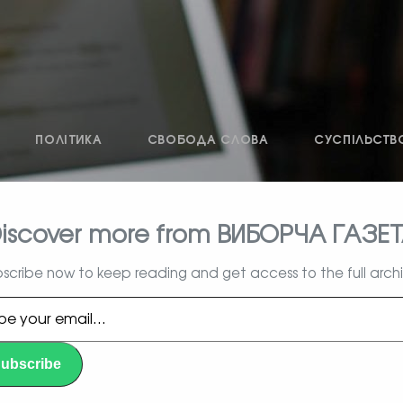
ПОЛІТИКА
СВОБОДА СЛОВА
СУСПІЛЬСТВ
iscover more from ВИБОРЧА ГАЗЕ
влада, вибори, народ
scribe now to keep reading and get access to the full arch
l…
ubscribe