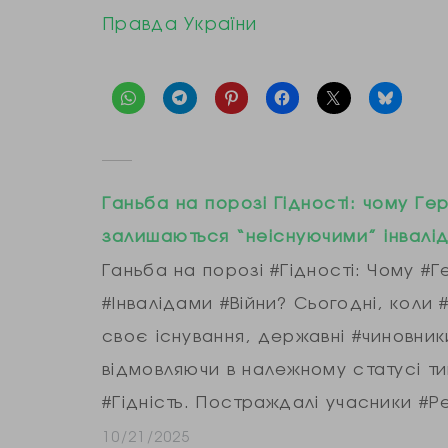
Правда України
Ганьба на порозі Гідності: чому Г
залишаються “неіснуючими” інвалід
Ганьба на порозі #Гідності: Чому 
#Інвалідами #Війни? ​Сьогодні, коли
своє існування, державні #чиновни
відмовляючи в належному статусі т
#Гідність. Постраждалі учасники #Рев
поранень на…
10/21/2025