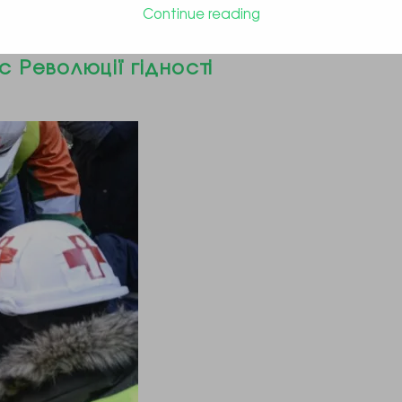
Continue reading
начила пенсії особам, які
с Революції гідності