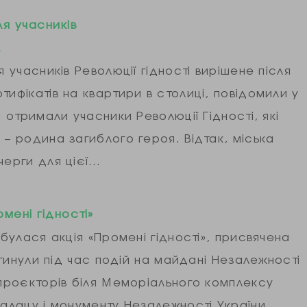
ля учасників
А
я учасників Революції гідності вирішене після
тифікатів на квартири в столиці, повідомили у
и отримали учасники Революції Гідності, які
 – родина загиблого героя. Відтак, міська
черги для цієї…
мені гідності»
дбулася акція «Промені гідності», присвячена
загинули під час подій на майдані Незалежності
 проєкторів біля Меморіального комплексу
палацу і монументу Незалежності України.