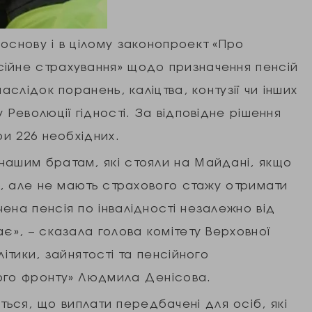
основу і в цілому законопроект «Про
ійне страхування» щодо призначення пенсій
аслідок поранень, каліцтва, контузії чи інших
 Революції гідності. За відповідне рішення
ри 226 необхідних.
нашим братам, які стояли на Майдані, якщо
ть, але не мають страхового стажу отримати
ена пенсія по інвалідності незалежно від
ає», – сказала голова комітету Верховної
літики, зайнятості та пенсійного
ого фронту» Людмила Денісова.
ся, що виплати передбачені для осіб, які