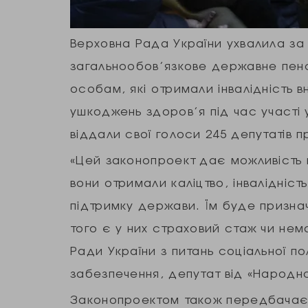
Верховна Рада України ухвалила за 
загальнообов’язкове державне пенс
особам, які отримали інвалідність вн
ушкоджень здоров’я під час участі у
віддали свої голоси 245 депутатів п
«Цей законопроект дає можливість 
вони отримали каліцтво, інвалідніс
підтримку держави. Їм буде признач
того є у них страховий стаж чи нем
Ради України з питань соціальної по
забезпечення, депутат від «Народн
Законопроектом також передбачаєть