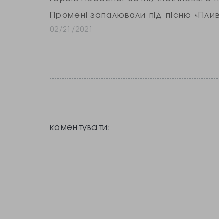
Промені запалювали під пісню «Пли
02/21/2021
коментувати: