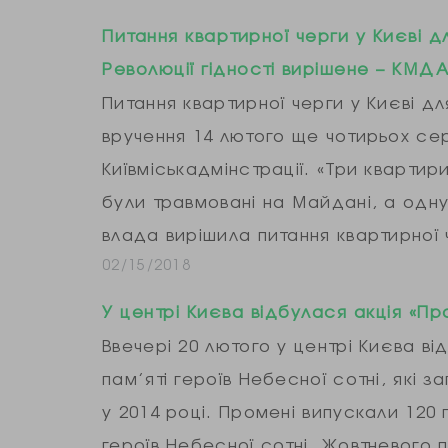
Питання квартирної черги у Києві д
Революції гідності вирішене – КМД
Питання квартирної черги у Києві дл
вручення 14 лютого ще чотирьох сер
Київміськадмінстрації. «Три квартир
були травмовані на Майдані, а одну
влада вирішила питання квартирної 
02/15/2018
У центрі Києва відбулася акція «Про
Ввечері 20 лютого у центрі Києва ві
пам’яті героїв Небесної сотні, які 
у 2014 році. Промені випускали 120
героїв Небесної сотні, Жовтневого 