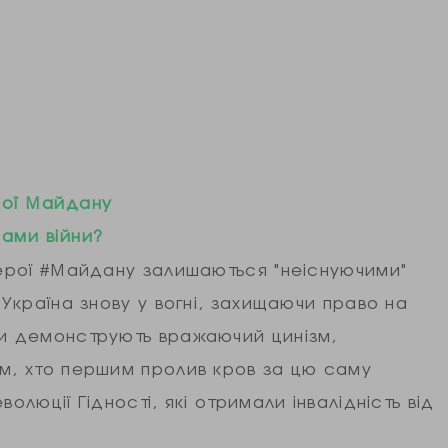
ерої Майдану
ами війни?
#Герої #Майдану залишаються "неіснуючими"
 #Україна знову у вогні, захищаючи право на
ки демонструють вражаючий цинізм,
им, хто першим пролив кров за цю саму
олюції Гідності, які отримали інвалідність від