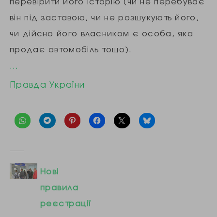
перевірити його історію (чи не перебуває
він під заставою, чи не розшукують його,
чи дійсно його власником є особа, яка
продає автомобіль тощо).
…
Правда України
Нові
правила
реєстрації