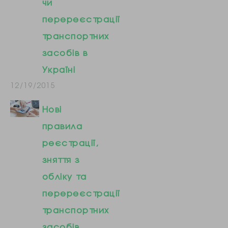
чи
перереєстрації
транспортних
засобів в
Україні
12/19/2015
Нові
правила
реєстрації,
зняття з
обліку та
перереєстрації
транспортних
засобів