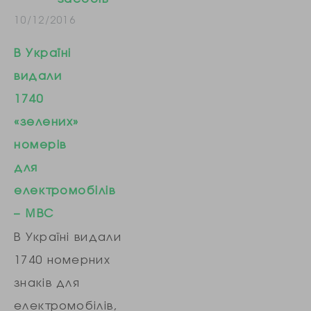
10/12/2016
В Україні
видали
1740
«зелених»
номерів
для
електромобілів
– МВС
В Україні видали
1740 номерних
знаків для
електромобілів,