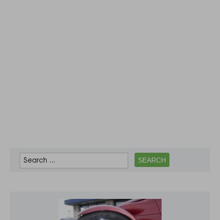
на 24 листопада
2020 року видано
1740 номерних
знаків для
транспортних
засобів, які
приводяться в рух
електричним
двигуном і не
мають двигуна…