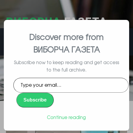
ВИБОРЧА
ГАЗЕТА
Discover more from
влада, вибори, народ
ВИБОРЧА ГАЗЕТА
Subscribe now to keep reading and get access
to the full archive.
Наприкінці минулого року
Type
відбулися зміни у сфері
your
email…
проведення державної
Subscribe
реєстрації транспортних засобів
Continue reading
Повідомлення
By Vyborec | 02/15/2016 |