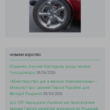
новини коротко
Ющенко очолив Наглядову раду музею
Голодомору
08/06/2026
«Міністерство діє в межах повноважень» –
Мінкульт про звання Героя України для
Вікторії Рощиної
08/03/2026
До ОП передали підписи на присвоєння
звання Героя загиблій журналістці Рощиній