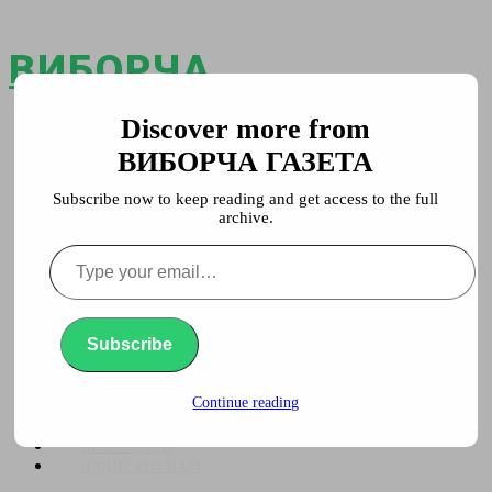
ВИБОРЧА
ГАЗЕТА
Discover more from
Головна
ВИБОРЧА ГАЗЕТА
Повідомлення
Увага
Subscribe now to keep reading and get access to the full
Політика
archive.
Свобода слова
Суспільство
Type
Пропозиції
your
Написати нам
email…
ГОЛОВНА
Subscribe
ПОВІДОМЛЕННЯ
УВАГА
ПОЛІТИКА
Continue reading
СВОБОДА СЛОВА
СУСПІЛЬСТВО
ПРОПОЗИЦІЇ
НАПИСАТИ НАМ