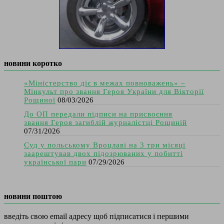
новини коротко
«Міністерство діє в межах повноважень» –
Мінкульт про звання Героя України для Вікторії
Рощиної
08/03/2026
До ОП передали підписи на присвоєння
звання Героя загиблій журналістці Рощиній
07/31/2026
Суд у польському Вроцлаві на 3 три місяці
заарештував двох підозрюваних у побитті
української пари
07/29/2026
новини поштою
введіть свою email адресу щоб підписатися і першими