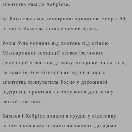
агентства Раміла Хабрієва.
За його словами, імовірною причиною смерті 50-
річного Камаєва став серцевий напад.
Росія була усунена від змагань під егідою
Міжнародної асоціації легкоатлетичних
федерацій у листопаді минулого року після того,
як комісія Всесвітнього антидопінгового
агентства звинуватила Росію у державній
підтримці практики застосування допінгів у
легкій атлетиці.
Камаєв і Хабрієв подали в грудні у відставку
разом з кількома іншими високопосадовцями