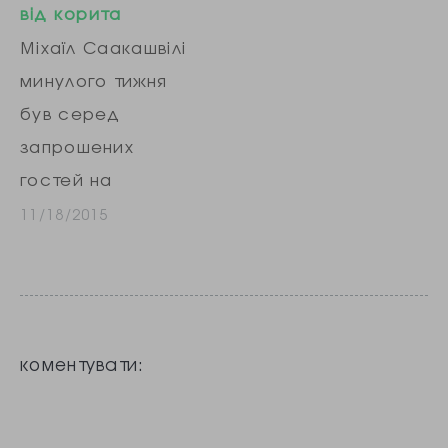
від корита
Міхаїл Саакашвілі
минулого тижня
був серед
запрошених
гостей на
міжнародній
11/18/2015
конференції
Реформи:
долаючи “стару”
Україну,
коментувати:
організовану
фондом
Джорджа