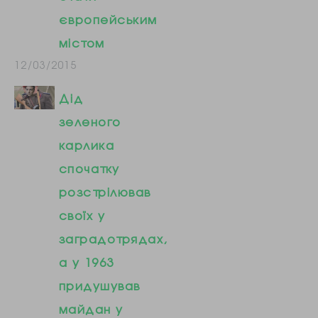
європейським
містом
12/03/2015
Дід
зеленого
карлика
спочатку
розстрілював
своїх у
заградотрядах,
а у 1963
придушував
майдан у