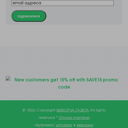
підписатися
© 2026 Copyright
ВИБОРЧА ГАЗЕТА
All rights
reserved *
Dmnsa member
підтримка:
wmaster
•
мережа