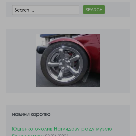
питання боротьби
з корупцією, то,
звичайно,
неможливо
зробити все в
окремо…
новини коротко
Ющенко очолив Наглядову раду музею