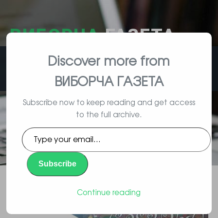
ВИБОРЧА
ГАЗЕТА
Discover more from
влада, вибори, народ
ВИБОРЧА ГАЗЕТА
Subscribe now to keep reading and get access
to the full archive.
У Києві на вулиці Драйзера
Type
(Троєщина) зносять ресторан
your
email…
“Касабланка”
Subscribe
Повідомлення
By Vyborec | 02/08/2016 |
Continue reading