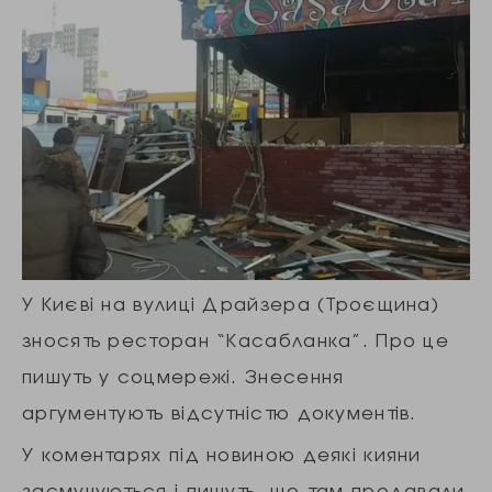
У Києві на вулиці Драйзера (Троєщина)
зносять ресторан “Касабланка”. Про це
пишуть у соцмережі. Знесення
аргументують відсутністю документів.
У коментарях під новиною деякі кияни
засмучуються і пишуть, що там продавали