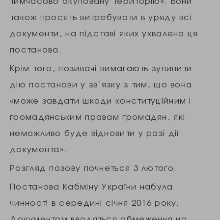
тимчасово окуповану територію». Вони
також просять витребувати в уряду всі
документи, на підставі яких ухвалена ця
постанова.
Крім того, позивачі вимагають зупинити
дію постанови у зв’язку з тим, що вона
«може завдати шкоди конституційним і
громадянським правам громадян, які
неможливо буде відновити у разі дії
документа».
Розгляд позову почнеться 3 лютого.
Постанова Кабміну України набула
чинності в середині січня 2016 року.
Документом вводяться обмеження на