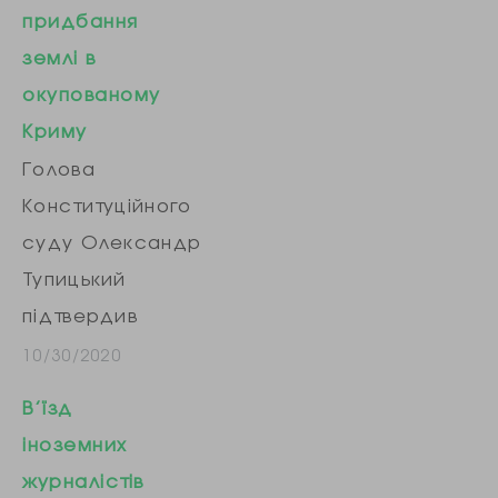
придбання
землі в
окупованому
Криму
Голова
Конституційного
суду Олександр
Тупицький
підтвердив
інформацію,
10/30/2020
оприлюднену
В’їзд
журналістами
іноземних
програми
журналістів