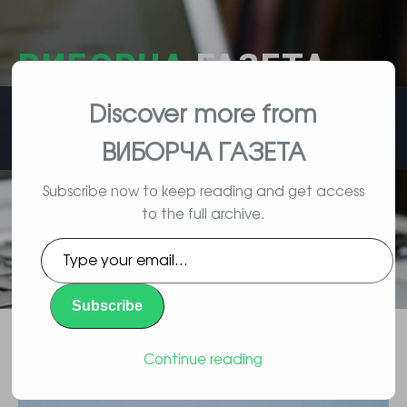
ВИБОРЧА
ГАЗЕТА
Discover more from
влада, вибори, народ
ВИБОРЧА ГАЗЕТА
Subscribe now to keep reading and get access
to the full archive.
Підкуплені путіним
Type
правозахисники вимагають
your
email…
скасувати товарну блокаду
Subscribe
Криму в суді
Continue reading
Повідомлення
By Vyborec | 02/01/2016 |