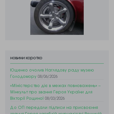
новини коротко
Ющенко очолив Наглядову раду музею
Голодомору
08/06/2026
«Міністерство діє в межах повноважень» –
Мінкульт про звання Героя України для
Вікторії Рощиної
08/03/2026
До ОП передали підписи на присвоєння
звання Героя загиблій журналістці Рощиній