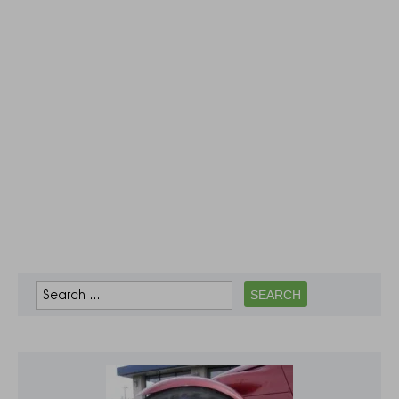
Дніпропетровської
облдержадміністрації
у відповіді на
запит. Зокрема, у
департаменті
посилаються на
указ президента
України від 11
лютого…