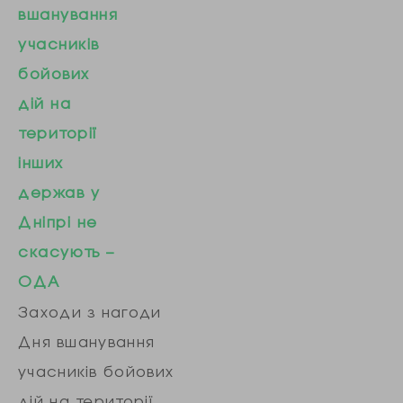
За словами
вшанування
територію
Тупицького,
учасників
тимчасово
правочин
бойових
окупованого
відбувся у 2018…
дій на
Криму на період
території
воєнного стану.
інших
Відповідно до
держав у
оновленої
Дніпрі не
інструкції, в'їзд
скасують –
іноземних
ОДА
журналістів до
Заходи з нагоди
Криму і виїзд з
Дня вшанування
нього буде
учасників бойових
здійснюватися за
дій на території