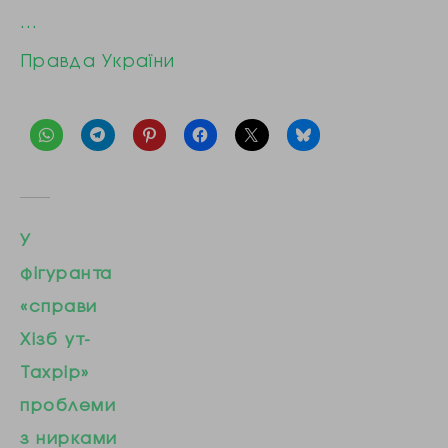
…
Правда України
У
фігуранта
«справи
Хізб ут-
Тахрір»
проблеми
з нирками