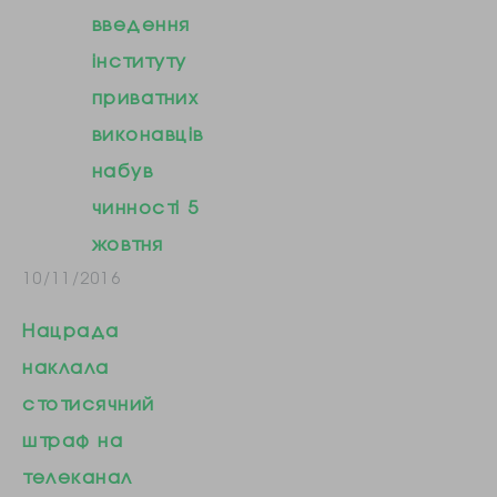
Верховної Ради з
введення
прав людини
інституту
Людмила
приватних
Денісова. Вона
виконавців
також нагадала,
набув
що Росія порушує
чинності 5
права українських
жовтня
політв’язнів. «В
10/11/2016
Ельдара
Нацрада
Кантімірова, який
наклала
утримується у
стотисячний
«Федерально-
штраф на
казенній установі
телеканал
Слідчому