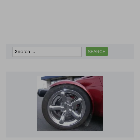
жовтня 2019 року:
зафіксовано
трансляцію
передачі
«Гордон», гостем
якої був…