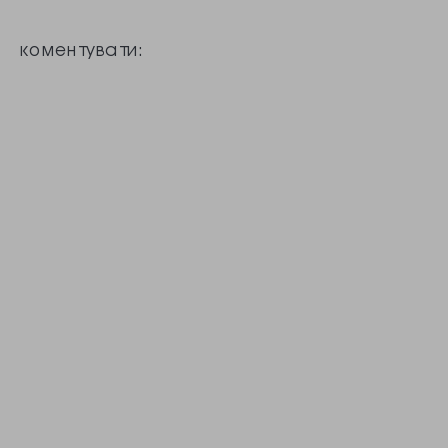
повалення
коментувати:
конституційного
ладу і мову
ворожнечі. Як
повідомило
відомство, такий
результат
моніторингу
супутникового
мовлення каналу
«Максі-ТВ», як
раніше називався
«Наш», за 5