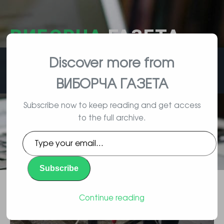
ВИБОРЧА
ГАЗЕТА
Discover more from
влада, вибори, народ
ВИБОРЧА ГАЗЕТА
Subscribe now to keep reading and get access
to the full archive.
Диктатура путіна забороняє
Type
права і свободи людини та
your
email…
публічні звернення до органів
Subscribe
держвлади
Continue reading
Повідомлення
By Vyborec | 01/22/2016 |