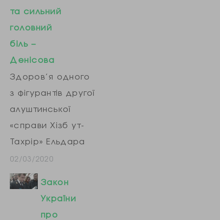
та сильний
головний
біль –
Денісова
Здоров’я одного
з фігурантів другої
алуштинської
«справи Хізб ут-
Тахрір» Ельдара
Кантімірова
02/03/2020
погіршилося,
Закон
повідомляє
України
Уповноважена
про