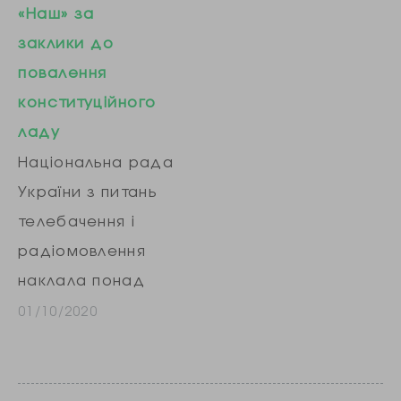
«Наш» за
ізоляторі 1
заклики до
Управління
повалення
Федеральної
конституційного
служби виконання
ладу
покарань по
Національна рада
республіці Крим
України з питань
та…
телебачення і
радіомовлення
наклала понад
стотисячний
01/10/2020
штраф на
телеканал «Наш»
за заклики до