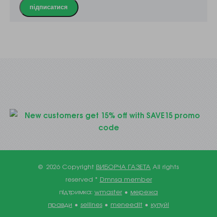
підписатися
© 2026 Copyright
ВИБОРЧА ГАЗЕТА
All rights
reserved *
Dmnsa member
підтримка:
wmaster
•
мережа
правди
•
sellines
•
meneedit
•
купуй!