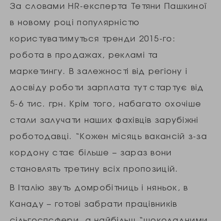
За словами HR-експерта Тетяни Пашкиної
в новому році популярністю
користуватимуться тренди 2015-го:
робота в продажах, рекламі та
маркетингу. В залежності від регіону і
досвіду роботи зарплата тут стартує від
5-6 тис. грн. Крім того, набагато охочіше
стали залучати наших фахівців зарубіжні
роботодавці. “Кожен місяць вакансій з-за
кордону стає більше – зараз вони
становлять третину всіх пропозицій.
В Італію звуть домробітниць і няньок, в
Канаду – готові забрати працівників
сільгоспсфери, а найбільш “шоколадними