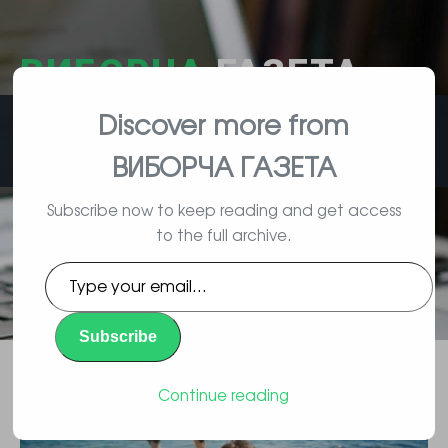
ВИБОРЧА
ГАЗЕТА
Discover more from
влада, вибори, народ
ВИБОРЧА ГАЗЕТА
Subscribe now to keep reading and get access
to the full archive.
Ким найкраще влаштуватися в
Type
2016-му щоб більше заробити
your
email…
Subscribe
Повідомлення
By Vyborec | 01/11/2016 |
Continue reading