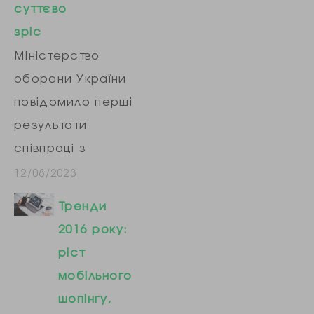
суттєво
зріс
Міністерство
оборони України
повідомило перші
результати
співпраці з
приватними
12/08/2023
компаніями щодо
Тренди
залучення людей
2016 року:
до Збройних сил.
ріст
«З моменту
мобільного
підписання угоди
шопінгу,
між Міноборони