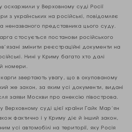
 оскаржили у Верховному суді Росії
ри з українських на російські, повідомляє
на неназваного представника цього суду.
арга стосується постанови російського
в’язані змінити реєстраційні документи на
сійські. Нині у Криму багато хто далі
 й номери.
скарги звертають увагу, що в окупованому
ий же закон, за яким усі документи, видані
сля заяви Москви про анексію півострова.
у Верховному суді цієї країни Гайк Мар’ян
акож фактично і у Криму діє й інший закон,
им усі автомобілі на території, яку Росія