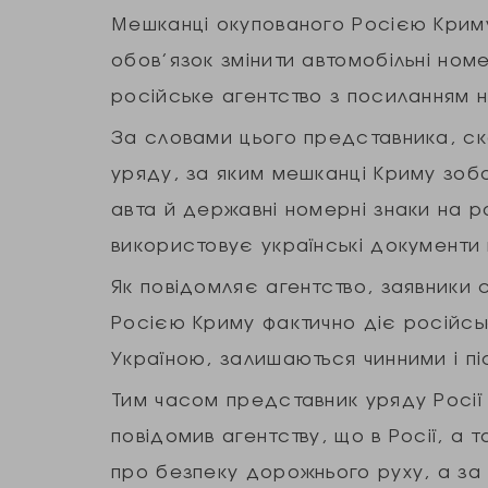
Мешканці окупованого Росією Криму
обов’язок змінити автомобільні номе
російське агентство з посиланням 
За словами цього представника, ск
уряду, за яким мешканці Криму зобо
авта й державні номерні знаки на ро
використовує українські документи
Як повідомляє агентство, заявники 
Росією Криму фактично діє російськ
Україною, залишаються чинними і пі
Тим часом представник уряду Росії 
повідомив агентству, що в Росії, а т
про безпеку дорожнього руху, а за н