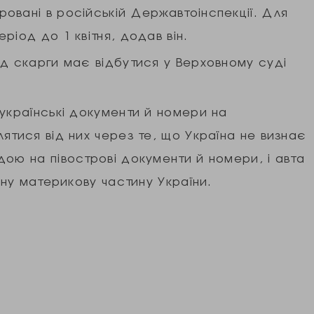
овані в російській Державтоінспекції. Для
ріод до 1 квітня, додав він.
яд скарги має відбутися у Верховному суді
українські документи й номери на
ятися від них через те, що Україна не визнає
ою на півострові документи й номери, і авта
ьну материкову частину України.