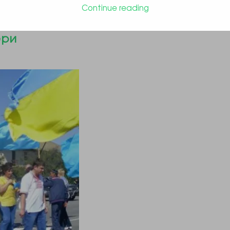
Continue reading
ез суд хочуть залишити собі
ери