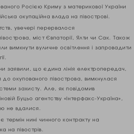
ованого Росією Криму з материкової України
йська окупаційна влада на півострові.
тств, увечері перервалося
івострова, міст Євпаторії, Ялти чи Сак. Також
или вимкнути вуличне освітлення і запровадити
ії.
їни заявили, що єдина лінія електропередач,
я до окупованого півострова, вимкнулася
теми захисту. Але, як повідомив
новій Буцьо агентству «Інтерфакс-Україна»,
нію не вдалися.
ає термін нині чинного контракту на
а на півострів.