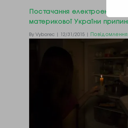
Постачання електроенергії 
материкової України припи
Повідомлення
By Vyborec | 12/31/2015 |