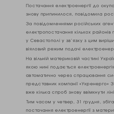
Постачання електроенергії до окуп
знову припинилося, повідомила росі
За повідомленнями російських аген
електропостачання кількох районів п
у Севастополі у зв’язку з цим виріш
віяловий режим подачі електроенерг
На вільній материковій частині Укра
якою нині подається електроенергі
автоматично через спрацювання сис
представник компанії «Укренерго» Зі
вже кілька спроб знову ввімкнути лі
Тим часом у четвер, 31 грудня, збіг
постачання електроенергії з материк