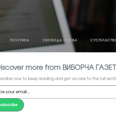
ПОЛІТИКА
СВОБОДА СЛОВА
СУСПІЛЬСТВ
iscover more from ВИБОРЧА ГАЗЕ
влада, вибори, народ
scribe now to keep reading and get access to the full arch
l…
ubscribe