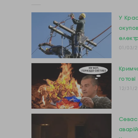
У Кра
окупов
елект
01/03/2
Кримча
готові
12/31/2
Севас
аварі