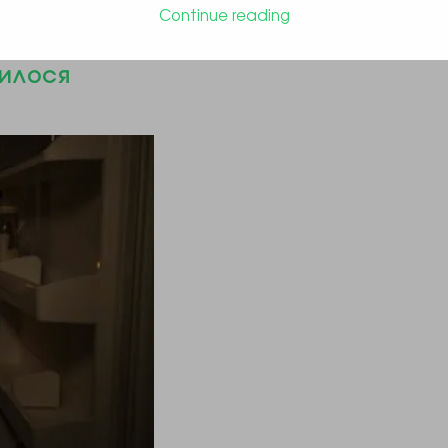
Continue reading
до окупованого Криму з
нилося