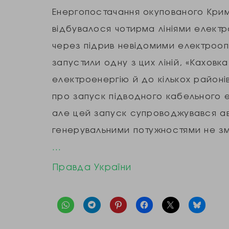
Енергопостачання окупованого Криму
відбувалося чотирма лініями елект
через підрив невідомими електроопо
запустили одну з цих ліній, «Каховка
електроенергію й до кількох район
про запуск підводного кабельного е
але цей запуск супроводжувався ав
генерувальними потужностями не зм
…
Правда України