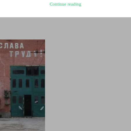
Continue reading
дії через борги перестали курсувати