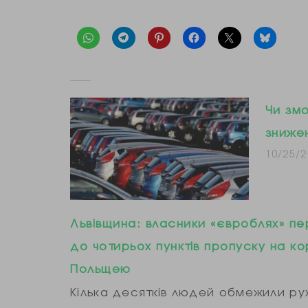
Чи змо
знижен
10/25/2
Львівщина: власники «євроблях» пе
до чотирьох пунктів пропуску на ко
Польщею
Кілька десятків людей обмежили рух