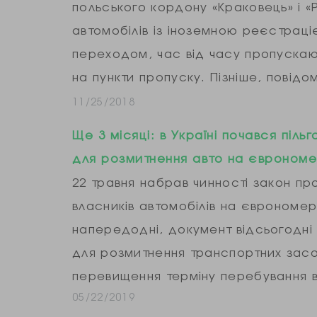
польського кордону «Краковець» і «Р
автомобілів із іноземною реєстраці
переходом, час від часу пропускаюч
на пункти пропуску. Пізніше, повід
протесту…
11/25/2018
Ще 3 місяці: в Україні почався піль
для розмитнення авто на євроном
22 травня набрав чинності закон про
власників автомобілів на єврономерах
напередодні, документ відсьогодні 
для розмитнення транспортних засо
перевищення терміну перебування в 
05/22/2019