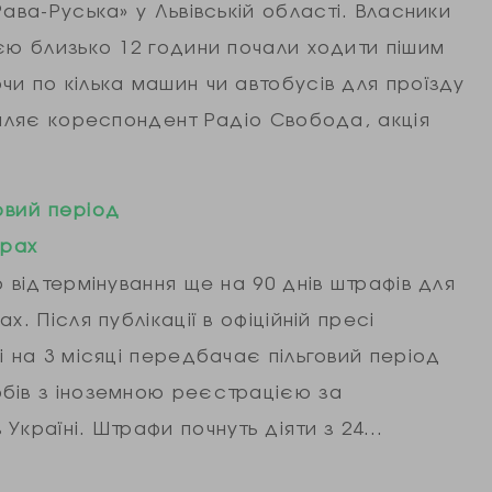
ава-Руська» у Львівській області. Власники
єю близько 12 години почали ходити пішим
и по кілька машин чи автобусів для проїзду
омляє кореспондент Радіо Свобода, акція
говий період
ерах
 відтермінування ще на 90 днів штрафів для
. Після публікації в офіційній пресі
і на 3 місяці передбачає пільговий період
бів з іноземною реєстрацією за
Україні. Штрафи почнуть діяти з 24…