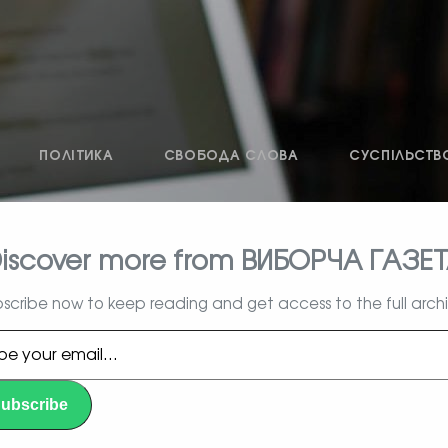
ПОЛІТИКА
СВОБОДА СЛОВА
СУСПІЛЬСТВ
iscover more from ВИБОРЧА ГАЗЕ
влада, вибори, народ
scribe now to keep reading and get access to the full arch
l…
ubscribe