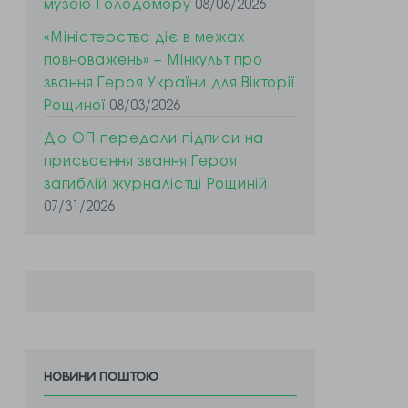
музею Голодомору
08/06/2026
«Міністерство діє в межах
повноважень» – Мінкульт про
звання Героя України для Вікторії
Рощиної
08/03/2026
До ОП передали підписи на
присвоєння звання Героя
загиблій журналістці Рощиній
07/31/2026
новини поштою