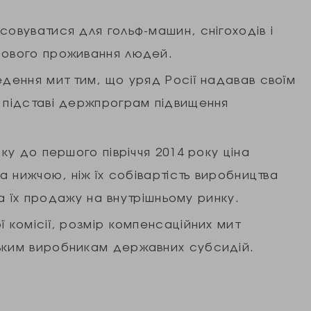
совуватися для гольф-машин, снігоходів і
сового проживання людей.
едення мит тим, що уряд Росії надавав своїм
а підставі держпрограм підвищення
оку до першого півріччя 2014 року ціна
ла нижчою, ніж їх собівартість виробництва
іна їх продажу на внутрішньому ринку.
 комісії, розмір компенсаційних мит
ьким виробникам державних субсидій.