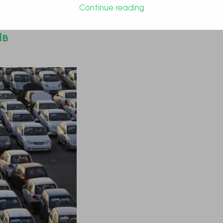
Continue reading
ні мита на вироблені в Росії
ів