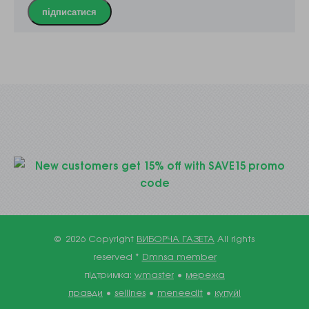
підписатися
© 2026 Copyright
ВИБОРЧА ГАЗЕТА
All rights
reserved *
Dmnsa member
підтримка:
wmaster
•
мережа
правди
•
sellines
•
meneedit
•
купуй!