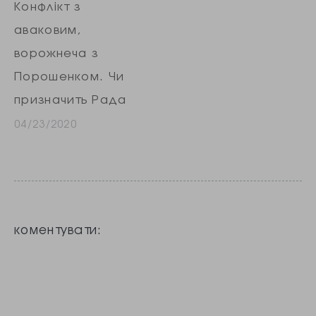
Конфлікт з
аваковим,
ворожнеча з
Порошенком. Чи
призначить Рада
Саакашвілі
04/23/2020
віцепрем’єром?
Експрезидент
Грузії, ексочільник
Одеської області
коментувати:
та «головний
експерт по
баригах» Міхеїл
Саакашвілі після