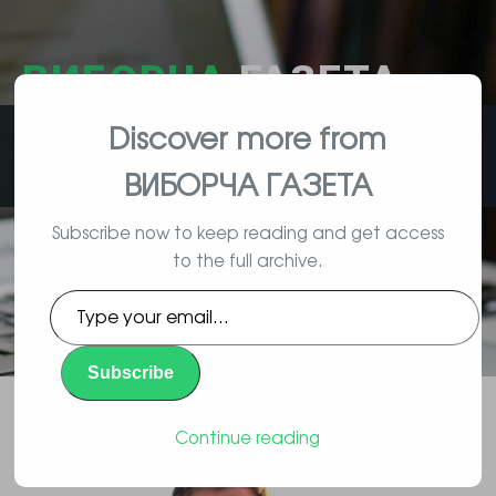
ВИБОРЧА
ГАЗЕТА
Discover more from
влада, вибори, народ
ВИБОРЧА ГАЗЕТА
Subscribe now to keep reading and get access
to the full archive.
Нинішня влада Грузії хоче
Type
позбавити свого опонента
your
email…
Саакашвілі громадянства
Subscribe
Повідомлення
By Vyborec | 12/03/2015 |
Continue reading