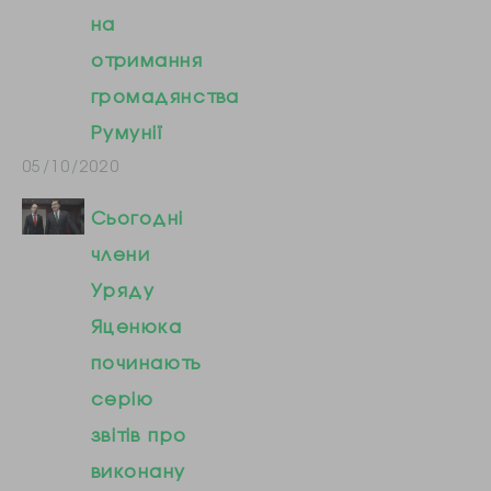
на
отримання
громадянства
Румунії
05/10/2020
Сьогодні
члени
Уряду
Яценюка
починають
серію
звітів про
виконану