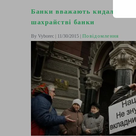
Банки вважають кидалами клі
шахрайстві банки
Повідомлення
By Vyborec | 11/30/2015 |