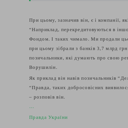
При цьому, зазначив він, є і компанії, 
“Наприклад, перекредитовуються в іншо
Фондом. І таких чимало. Ми продали цьо
при цьому зібрали з банків 3,7 млрд грн
позичальники, які думають про свою реп
Ворушилін.
Як приклад він навів позичальників “Дел
“Правда, таких добросовісних виявилося
– розповів він.
…
Правда України