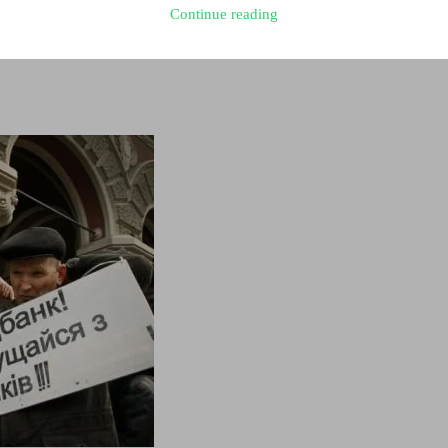
Continue reading
єнтів, а українці звинувачують у