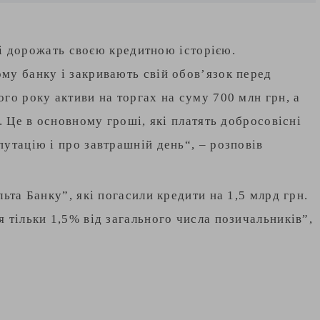
які дорожать своєю кредитною історією.
му банку і закривають свій обов’язок перед
го року активи на торгах на суму 700 млн грн, а
. Це в основному гроші, які платять добросовісні
утацію і про завтрашній день“, – розповів
ьта Банку”, які погасили кредити на 1,5 млрд грн.
 тільки 1,5% від загального числа позичальників”,