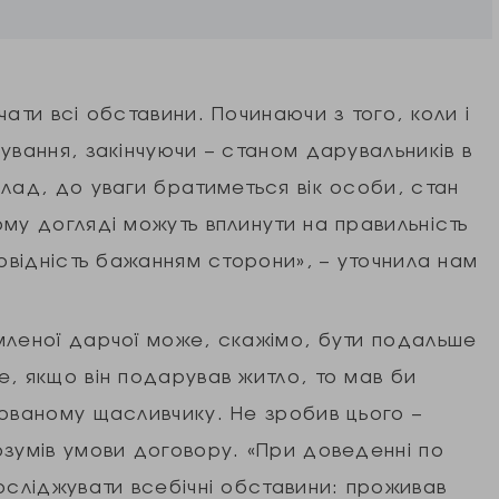
ати всі обставини. Починаючи з того, коли і
ування, закінчуючи – станом дарувальників в
лад, до уваги братиметься вік особи, стан
му догляді можуть вплинути на правильність
повідність бажанням сторони», – уточнила нам
мленої дарчої може, скажімо, бути подальше
, якщо він подарував житло, то мав би
рованому щасливчику. Не зробив цього –
озумів умови договору. «При доведенні по
осліджувати всебічні обставини: проживав