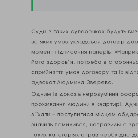
Суди в таких суперечках будуть вивч
за яких умов укладався договір дар
момент підписання паперів. «Наприк
його здоров’я, потреба в сторонньо
сприйняття умов договору та їх від
адвокат Людмила Звєрєва.
Одним із доказів нерозуміння офор
проживання людини в квартирі. Адже
з’їхати – поступитися місцем обда
значить помилився, неправильно зр
таких категоріях справ необхідно д