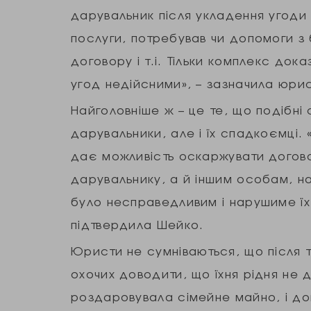
дарувальник після укладення угоди в
послуги, потребував чи допомоги з
договору і т.і. Тільки комплекс док
угод недійсними», – зазначила юри
Найголовніше ж – це те, що подібні 
дарувальники, але і їх спадкоємці.
дає можливість оскаржувати догов
дарувальнику, а й іншим особам, на
було несправедливим і нарушиме їх
підтвердила Шейко.
Юристи не сумніваються, що після 
охочих доводити, що їхня рідня не д
роздаровувала сімейне майно, і до