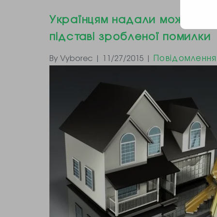
Українцям надали можливіс
підставі зробленої помилки
Повідомлення
By Vyborec | 11/27/2015 |