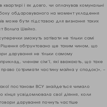
 квартирі і як довго, чи оплачував комунальні
 боку обдаровуваного на момент укладення
азів може бути підставою для визнання таких
ст Вольга Шейко.
суперечки зможуть затівати не тільки самі
 «Рішення обгрунтовано ще таким чином, що
ори дарування не тільки самому
приклад, членам сім’ї, які вважають, що таке
 право (отримати частину майна у спадок)», –
такої постанови ВСУ знайдеться чимало
о кінця усвідомлювала свої діяння, коли
говори дарування почнуть частіше