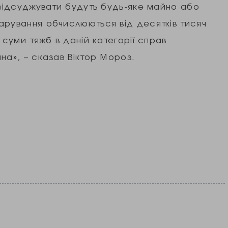
 відсуджувати будуть будь-яке майно або
арування обчислюються від десятків тисяч
 суми тяжб в даній категорії справ
на», – сказав Віктор Мороз.