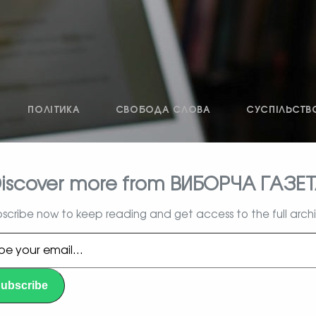
ПОЛІТИКА
СВОБОДА СЛОВА
СУСПІЛЬСТВ
iscover more from ВИБОРЧА ГАЗЕ
влада, вибори, народ
scribe now to keep reading and get access to the full arch
l…
ubscribe