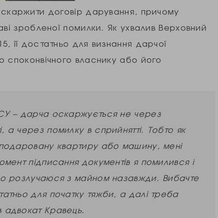
оскаржити договір дарування, причому
аві зробленої помилки. Як ухвалив Верховний
, її достатньо для визнання дарчої
о споконвічного власнику або його
ВСУ – дарча оскаржується не через
, а через помилку в сприйнятті. Тобто як
д подаровану квартиру або машину, мені
момент підписання документів я помилився і
 що розлучаюся з майном назавжди. Вибачте
татньо для початку тяжби, а далі треба
в адвокат Кравець.