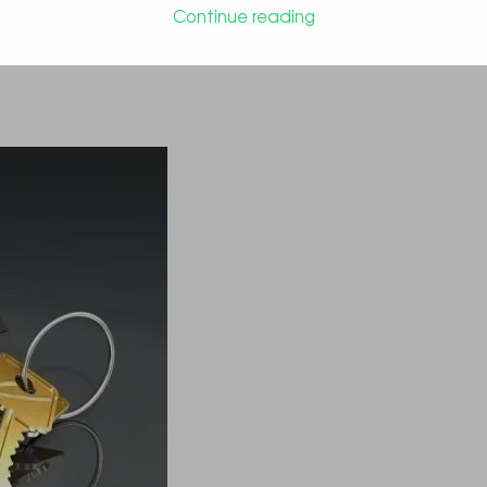
Continue reading
ть оскаржити договір дарування на