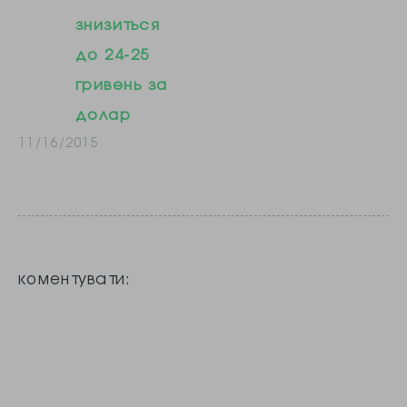
знизиться
умови
до 24-25
забезпечення
гривень за
відстані не менш
долар
ніж півтора
11/16/2015
метра…
коментувати: