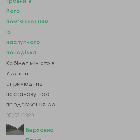
травня з
його
пом’якшенням
із
наступного
понеділка
Кабінет міністрів
України
оприлюднив
постанову про
продовження до
22 травня
05/07/2020
карантину в країні
Верховна
з деяким його