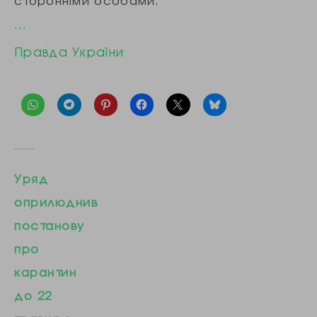
сторонніми особами.
…
Правда України
Уряд
оприлюднив
постанову
про
карантин
до 22