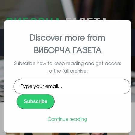
ВИБОРЧА
ГАЗЕТА
Discover more from
влада, вибори, народ
ВИБОРЧА ГАЗЕТА
Subscribe now to keep reading and get access
to the full archive.
Тепер гєні корбану буде важче
Type
займатися рейдерством, якщо
your
email…
не доведеться сидіти у тюрмі
Subscribe
Повідомлення
By Vyborec | 11/24/2015 |
Continue reading