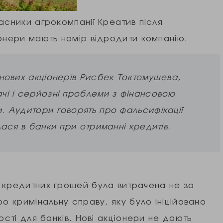
асники агрокомпанії Креатив після
іонери мають намір відродити компанію.
 нових акціонерів Рисбек Токтомушева,
ачі і серйозні проблеми з фінансовою
. Аудитори говорять про фальсифікації
лася в банки при отриманні кредитів.
 кредитних грошей була витрачена не за
о кримінальну справу, яку було ініційовано
ості для банків. Нові акціонери не дають