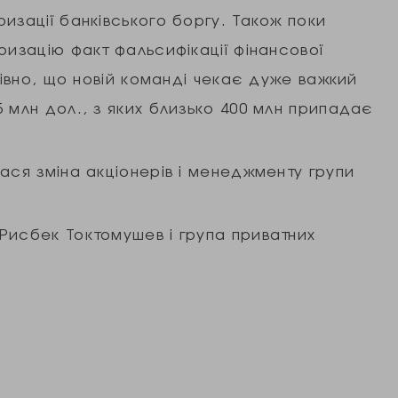
изації банківського боргу. Також поки
ризацію факт фальсифікації фінансової
нівно, що новій команді чекає дуже важкий
 млн дол., з яких близько 400 млн припадає
ася зміна акціонерів і менеджменту групи
Рисбек Токтомушев і група приватних