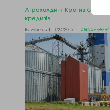
Агрохолдинг Кретив був ств
кредитів
Повідомлення
By Vyborec | 11/24/2015 |