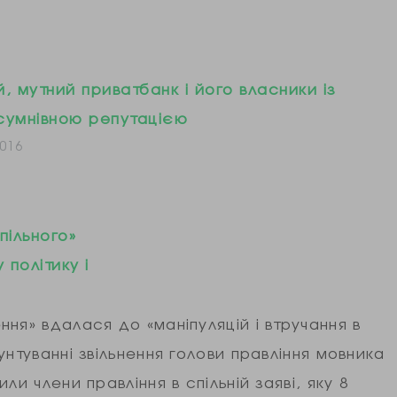
, мутний приватбанк і його власники із
сумнівною репутацією
016
пільного»
 політику і
ня» вдалася до «маніпуляцій і втручання в
нтуванні звільнення голови правління мовника
и члени правління в спільній заяві, яку 8