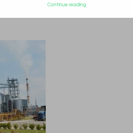
Continue reading
орений для отримання фіктивних