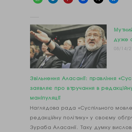
Мутний
дуже 
08/14/2
Звільнення Аласанії: правління «Сус
заявляє про втручання в редакційну
маніпуляції
Наглядова рада «Суспільного мовлен
редакційну політику» у своєму обґру
Зураба Аласанії. Таку думку висловил