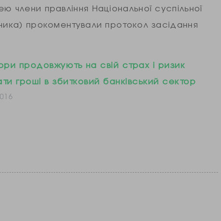
ю члени правління Національної суспільної
вника) прокоментували протокол засідання
о дострокове…
ори продовжують на свій страх і ризик
ти гроші в збитковий банківський сектор
016