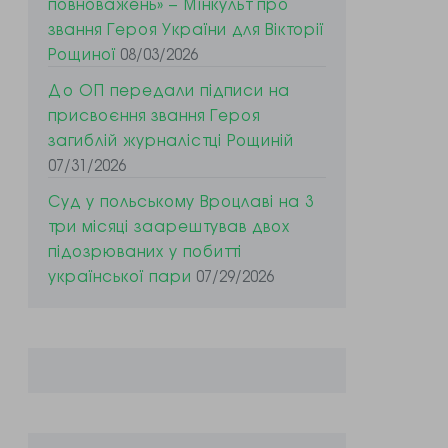
повноважень» – Мінкульт про
звання Героя України для Вікторії
Рощиної
08/03/2026
До ОП передали підписи на
присвоєння звання Героя
загиблій журналістці Рощиній
07/31/2026
Суд у польському Вроцлаві на 3
три місяці заарештував двох
підозрюваних у побитті
української пари
07/29/2026