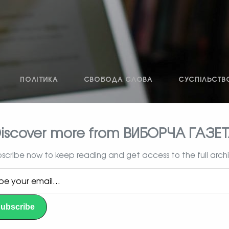
ПОЛІТИКА
СВОБОДА СЛОВА
СУСПІЛЬСТВ
iscover more from ВИБОРЧА ГАЗЕ
влада, вибори, народ
scribe now to keep reading and get access to the full arch
l…
ubscribe