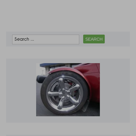
сперечатися, що
безробіття та
інфляція – це
погано, коли…