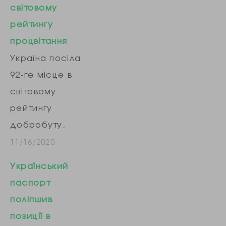
світовому
рейтингу
процвітання
Україна посіла
92-ге місце в
світовому
рейтингу
добробуту,
складеному
11/16/2020
міжнародною
Український
аналітичною
паспорт
організацією
поліпшив
Legatum Institute.
позиції в
Це найгірший