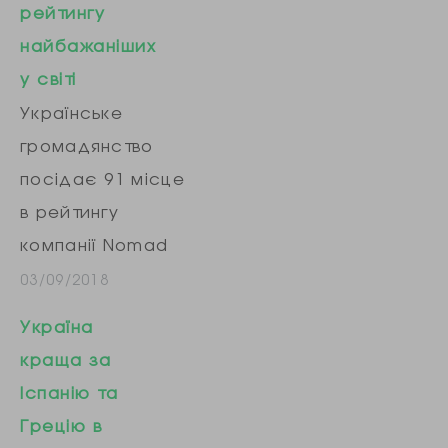
рейтингу
показник серед
найбажаніших
країн Східної
у світі
Європи. Всього в
Українське
рейтингу
громадянство
оцінювали 167
посідає 91 місце
країн. У
в рейтингу
дослідженні
компанії Nomad
йдеться, що на
Capitalist, яка
03/09/2018
позицію України
оцінює «цінність»
суттєво впливає
Україна
громадянства в
війна на Донбасі,
краща за
199 країнах і
знижуючи
Іспанію та
територіях світу.
показник безпеки
Грецію в
Україна