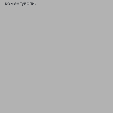
коментувати:
місце. Таку
систему
визначення
“нещасності”
країн винайшов
економіст Артур
Оукен (він
підсумовує
показники), і хоча
такий підхід
багато хто
критикував, не
варто