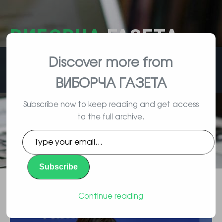
ВИБОРЧА
ГАЗЕТА
Discover more from
влада, вибори, народ
ВИБОРЧА ГАЗЕТА
Subscribe now to keep reading and get access
to the full archive.
Україна опинилася між Ганою і
Type
Фіджі в рейтингу податкового
your
email…
навантаження на бізнес
Subscribe
Повідомлення
By Vyborec | 11/23/2015 |
Continue reading