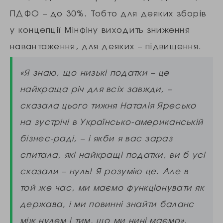
ПДФО – до 30%. Тобто для деяких зборів
у концепції Мінфіну виходить зниження
навантаження, для деяких – підвищення.
«Я знаю, що низькі податки – це
найкраща річ для всіх завжди, –
сказала цього тижня Наталія Яресько
на зустрічі в Українсько-американській
бізнес-раді, – і якби я вас зараз
спитала, які найкращі податки, ви б усі
сказали – нуль! Я розумію це. Але в
той же час, ми маємо функціонувати як
держава, і ми повинні знайти баланс
між нулем і тим, що ми нині маємо».