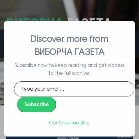
ВИБОРЧА
ГАЗЕТА
Discover more from
влада, вибори, народ
ВИБОРЧА ГАЗЕТА
Subscribe now to keep reading and get access
to the full archive.
Податковий кодекс знову
Type
змінюють чи називають корекцію
your
email…
окремих цифр гучним словом
Subscribe
«реформа»
Continue reading
Повідомлення
By Vyborec | 11/13/2015 |