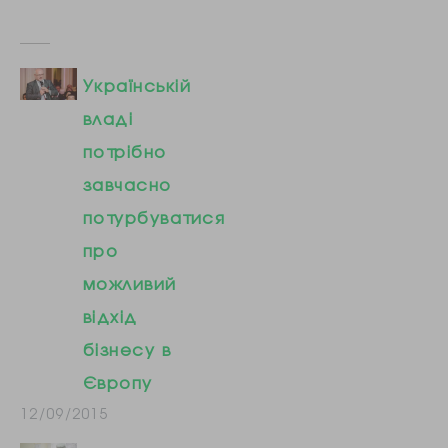
Українській
владі
потрібно
завчасно
потурбуватися
про
можливий
відхід
бізнесу в
Європу
12/09/2015