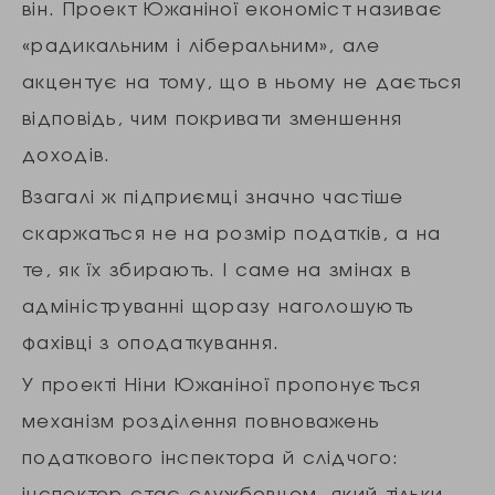
він. Проект Южаніної економіст називає
«радикальним і ліберальним», але
акцентує на тому, що в ньому не дається
відповідь, чим покривати зменшення
доходів.
Взагалі ж підприємці значно частіше
скаржаться не на розмір податків, а на
те, як їх збирають. І саме на змінах в
адмініструванні щоразу наголошують
фахівці з оподаткування.
У проекті Ніни Южаніної пропонується
механізм розділення повноважень
податкового інспектора й слідчого:
інспектор стає службовцем, який тільки