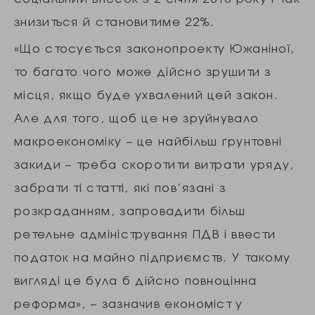
знизиться й становитиме 22%.
«Що стосується законопроекту Южаніної,
то багато чого може дійсно зрушити з
місця, якщо буде ухвалений цей закон.
Але для того, щоб це не зруйнувало
макроекономіку – це найбільш ґрунтовні
закиди – треба скоротити витрати уряду,
забрати ті статті, які пов’язані з
розкраданням, запровадити більш
ретельне адміністрування ПДВ і ввести
податок на майно підприємств. У такому
вигляді це була б дійсно повноцінна
реформа», – зазначив економіст у