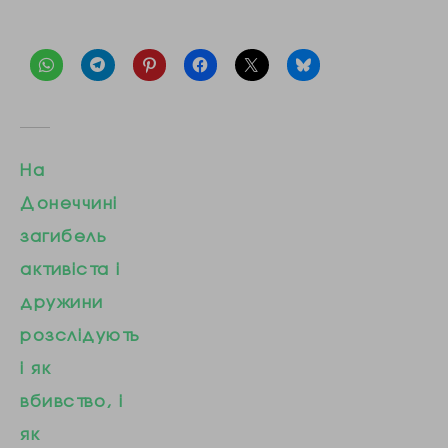
На
Донеччині
загибель
активіста і
дружини
розслідують
і як
вбивство, і
як