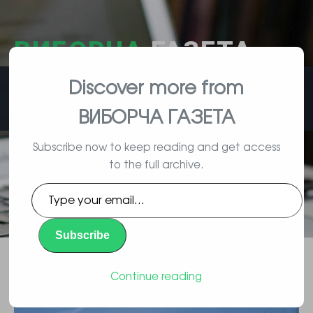
ВИБОРЧА
ГАЗЕТА
Discover more from
влада, вибори, народ
ВИБОРЧА ГАЗЕТА
Subscribe now to keep reading and get access
to the full archive.
Тепер за вчинення злочинів в
Type
українців будуть частіше
your
email…
відбирати майно
Subscribe
Повідомлення
By Vyborec | 10/08/2015 |
Continue reading