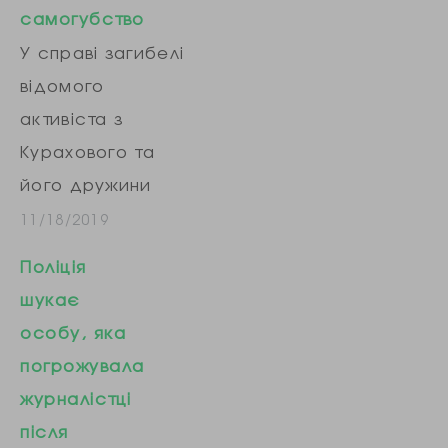
самогубство
У справі загибелі
відомого
активіста з
Курахового та
його дружини
поліція розглядає
11/18/2019
дві версії –
Поліція
умисне вбивство
шукає
або самогубство.
особу, яка
Про це йдеться у
погрожувала
відповіді
журналістці
Волноваської
після