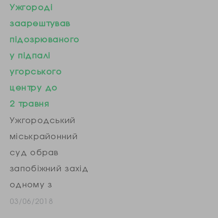
продуктів
Ужгороді
Любові Величко
вибуху…
заарештував
після публікації її
підозрюваного
розслідування під
у підпалі
назвою «Тєлєга»
угорського
для Слуги. Як
центру до
телеграм-канали,
2 травня
що, ймовірно,
Ужгородський
ведуться з Росії,
міськрайонний
впливають на
суд обрав
роботу Ради».
запобіжний захід
Про це
одному з
Міністерство
підозрюваних у
03/06/2018
внутрішніх справ
підпалі офісу