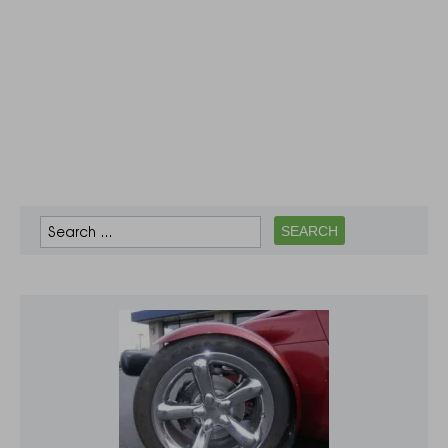
Рішення суду
оголосила суддя
Ірина Шепетко,
вона також
зазначила, що
фігурантам
справи було
змінено підозру із
частини 2…