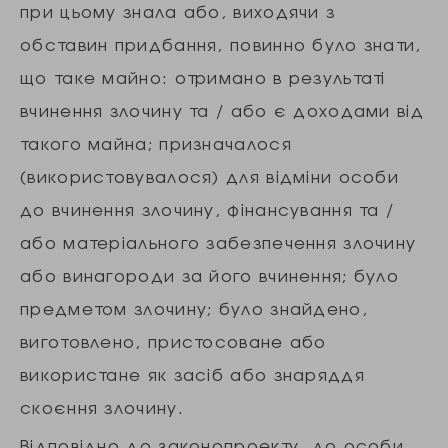
при цьому знала або, виходячи з
обставин придбання, повинно було знати,
що таке майно: отримано в результаті
вчинення злочину та / або є доходами від
такого майна; призначалося
(використовувалося) для відміни особи
до вчинення злочину, фінансування та /
або матеріального забезпечення злочину
або винагороди за його вчинення; було
предметом злочину; було знайдено,
виготовлено, пристосоване або
використане як засіб або знаряддя
скоєння злочину.
Відповідно до законопроекту, до особи