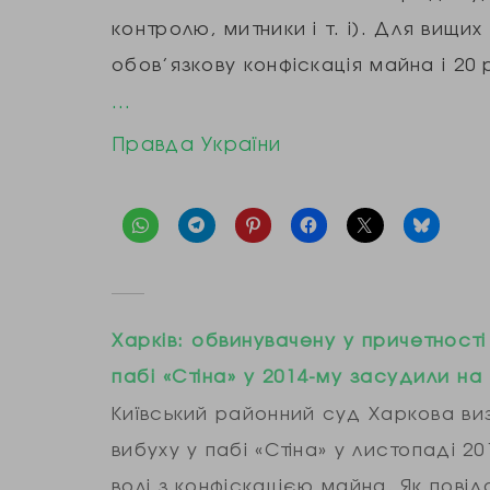
контролю, митники і т. і). Для вищи
обов’язкову конфіскація майна і 20 
…
Правда України
Харків: обвинувачену у причетності
пабі «Стіна» у 2014-му засудили на 
Київський районний суд Харкова ви
вибуху у пабі «Стіна» у листопаді 2
волі з конфіскацією майна. Як пові