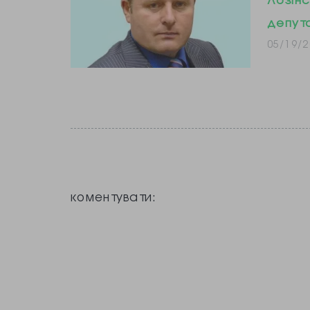
депут
05/19/2
коментувати: