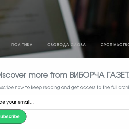
ПОЛІТИКА
СВОБОДА СЛОВА
СУСПІЛЬСТВ
iscover more from ВИБОРЧА ГАЗЕ
влада, вибори, народ
scribe now to keep reading and get access to the full arch
l…
ubscribe