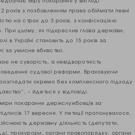
редбачає міру покарання у вигляді
12 років з позбавленням права обіймати певні
стю на строк до 3 років, з конфіскацією
ю. При цьому, як підкреслив глава держави,
і в Україні становить до 15 років за
лі за умисне вбивство.
ває не суворість, а невідворотність
проведення судової реформи. Враховуючи
 розглядати окремо без комплексного підходу
авство”, – йдеться у відповіді.
 міри покарання держслужбовців за
ідписів 17 вересня. У петиції пропонувалося,
дійснюють державну діяльність (депутати,
удді, прокурори, органи правопорядку, органи