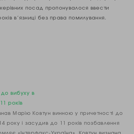
х керівних посад пропонувалося ввести
років в’язниці без права помилування.
 до вибуху в
11 років
знав Марію Ковтун винною у причетності до
014 року і засудив до 11 років позбавлення
домляє «Інтерфакс-Україна», Ковтун визнана