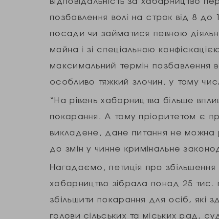
відповідальність за хабарництво пе
позбавлення волі на строк від 8 до 
посади чи займатися певною діяльні
майна і зі спеціальною конфіскаціє
максимальний термін позбавлення вол
особливо тяжкий злочин, у тому чис
“На рівень хабарництва більше впли
покарання. А тому пріоритетом є 
викладене, дане питання не можна
до змін у чинне кримінальне законод
Нагадаємо, петиція про збільшення
хабарництво зібрала понад 25 тис. п
збільшити покарання для осіб, які з
голови сільських та міських рад, с