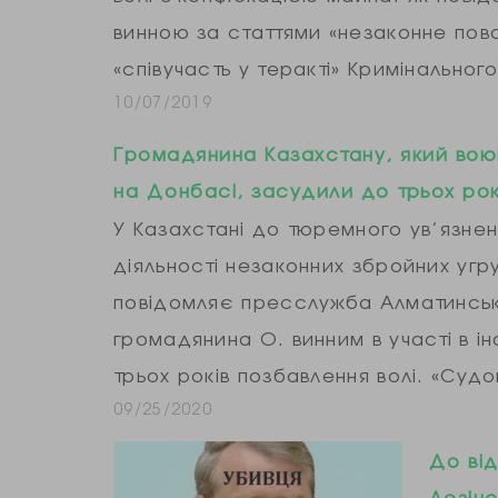
винною за статтями «незаконне по
«співучасть у теракті» Кримінально
10/07/2019
Громадянина Казахстану, який вою
на Донбасі, засудили до трьох ро
У Казахстані до тюремного ув’язнен
діяльності незаконних збройних угр
повідомляє пресслужба Алматинсько
громадянина О. винним в участі в і
трьох років позбавлення волі. «Су
09/25/2020
До від
Лозінс