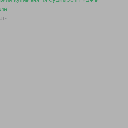
ати
019