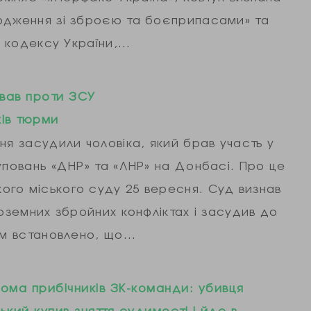
водження зі зброєю та боєприпасами» та
го кодексу України,…
вав проти ЗСУ
ків тюрми
ня засудили чоловіка, який брав участь у
уповань «ДНР» та «ЛНР» на Донбасі. Про це
го міського суду 25 вересня. Суд визнав
ноземних збройних конфліктах і засудив до
дом встановлено, що…
ома прибічників ЗК-команди: убивця
ький купив зняття судимості і йде в