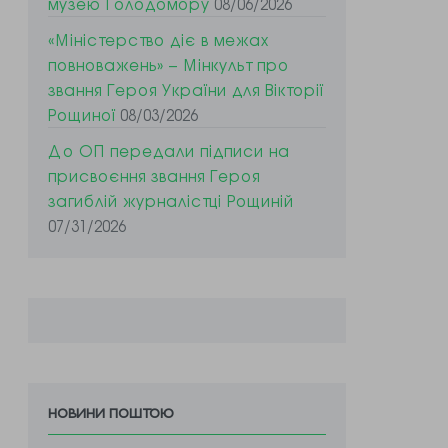
музею Голодомору
08/06/2026
«Міністерство діє в межах
повноважень» – Мінкульт про
звання Героя України для Вікторії
Рощиної
08/03/2026
До ОП передали підписи на
присвоєння звання Героя
загиблій журналістці Рощиній
07/31/2026
новини поштою