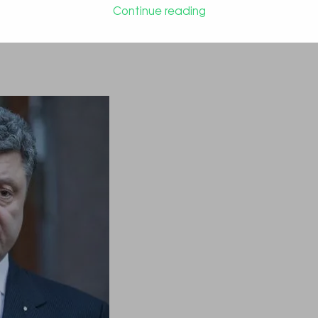
Continue reading
орошенко проти дуже суворого