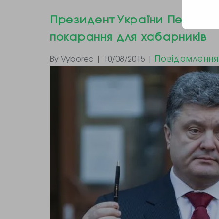
Президент України Петро П
покарання для хабарників
Повідомлення
By Vyborec | 10/08/2015 |