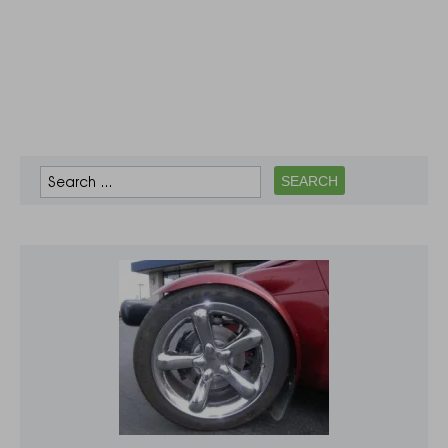
військової
операції Туреччини
в Сирії. Учасники
акції виступили з
жорсткою
критикою
президента
Туреччини
Реджепа Таїпа…