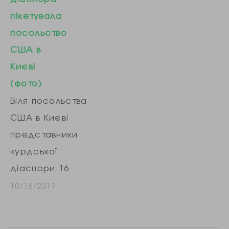
пікетувала
посольство
США в
Києві
(фото)
Біля посольства
США в Києві
представники
курдської
діаспори 16
жовтня
10/16/2019
влаштували пікет.
Як передає