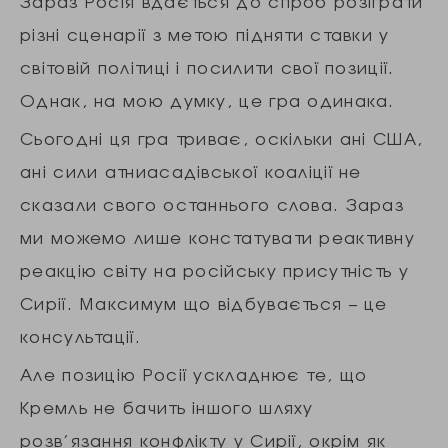
Зараз Росія вдається до спроб розіграти
різні сценарії з метою підняти ставки у
світовій політиці і посилити свої позиції.
Однак, на мою думку, це гра одинака.
Сьогодні ця гра триває, оскільки ані США,
ані сили атниасадівської коаліції не
сказали свого останнього слова. Зараз
ми можемо лише констатувати реактивну
реакцію світу на російську присутність у
Сирії. Максимум що відбувається – це
консультації.
Але позицію Росії ускладнює те, що
Кремль не бачить іншого шляху
розв’язання конфлікту у Сирії, окрім як