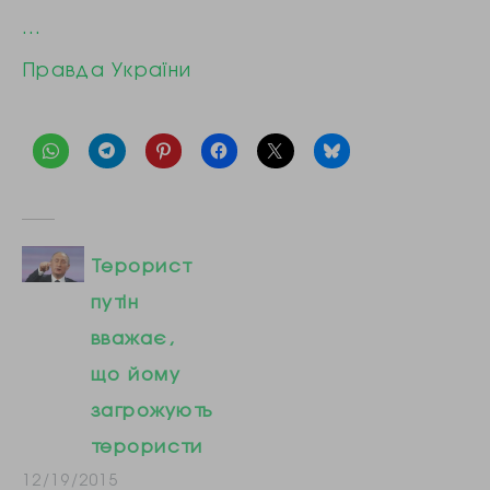
…
Правда України
Терорист
путін
вважає,
що йому
загрожують
терористи
12/19/2015