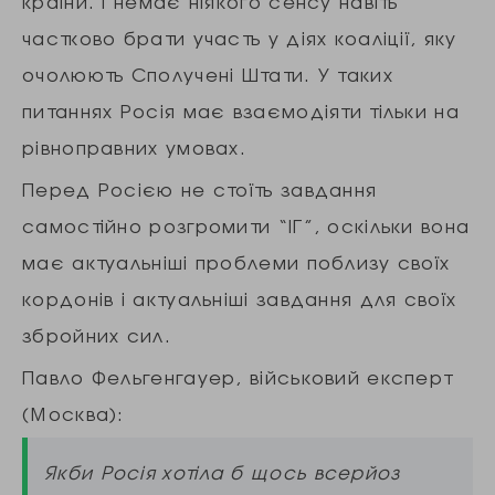
країни. І немає ніякого сенсу навіть
частково брати участь у діях коаліції, яку
очолюють Сполучені Штати. У таких
питаннях Росія має взаємодіяти тільки на
рівноправних умовах.
Перед Росією не стоїть завдання
самостійно розгромити “ІГ”, оскільки вона
має актуальніші проблеми поблизу своїх
кордонів і актуальніші завдання для своїх
збройних сил.
Павло Фельгенгауер, військовий експерт
(Москва):
Якби Росія хотіла б щось всерйоз