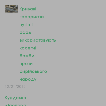
Криваві
терористи
путін і
асад
використовують
касетні
бомби
проти
сирійського
народу
12/21/2015
Курдська
діаспора