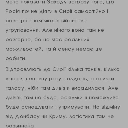
мета показати Заходу загрозу того, що
Росія почне діяти в Сирії самостійно і
розгорне там якесь військове
угруповання. Але нічого вона там не
розгорне, бо не має реальних
можливостей, та й сенсу немає це
робити.
Відправляють до Сирії кілька танків, кілька
літаків, неповну роту солдатів, а стільки
галасу, ніби там дивізія висадилася. Але
дивізії там не буде, оскільки її неможливо
буде оснащувати і утримувати. На відміну
від Донбасу чи Криму, логістика там не
розвинена.