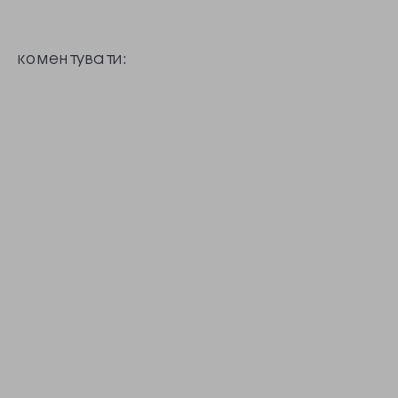
кореспондент
Радіо Свобода,
коментувати:
понад пів сотні
людей з
плакатами і
курдськими
прапорами
прийшли до
будівлі
американського
дипломатичного
представництва,
щоб висловити
протест проти