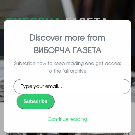
ВИБОРЧА
ГАЗЕТА
Discover more from
влада, вибори, народ
ВИБОРЧА ГАЗЕТА
Subscribe now to keep reading and get access
to the full archive.
Чого домагається росія у Сирії і
Type
чи є підстави вести мову про
your
email…
зміну інтересів путіна
Subscribe
Повідомлення
By Vyborec | 09/23/2015 |
Continue reading